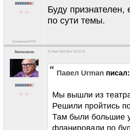
Буду признателен, 
по сути темы.
Сообщений:9751
Амонлюза
31 Мая 2026 Вск 16:52:19
Павел Urman
писал:
Мы вышли из театра 
Решили пройтись по 
Там были большие у
фланировали по бул