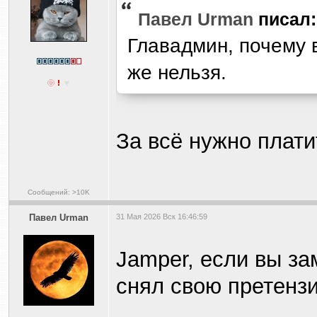
Павел Urman
писал:
Главадмин, почему 
же нельзя.
За всё нужно плат
Сообщений: >10K
Павел Urman
31 Мая 2026 Вск 16:46:59
Jamper, если вы за
снял свою претенз