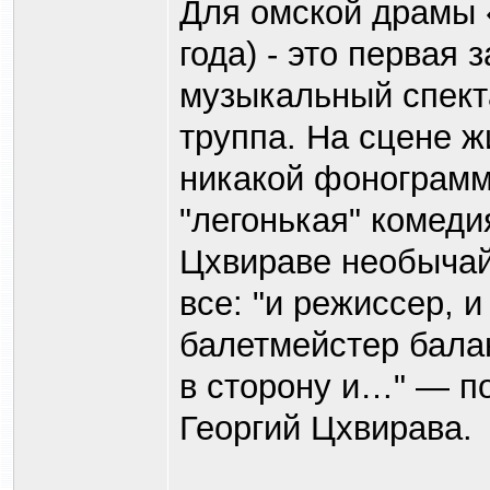
Для омской драмы 
года) - это первая 
музыкальный спекта
труппа. На сцене ж
никакой фонограммы
"легонькая" комед
Цхвираве необычай
все: "и режиссер, и
балетмейстер балан
в сторону и…" — п
Георгий Цхвирава.