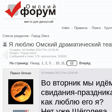
Index
·
Правила
·
Поиск
·
Груп
Список разделов
Город Омск
Я люблю Омский драматический теа
Создана:
16 Ноября 2012 Птн 12:56:40
.
Раздел: "Город Омск"
Сообщений в теме: 170, просмотров: 155092
На страницу:
Назад
1
,
2
,
3
...
10
,
11
,
Вперёд
Павел Urman
16 Ноября 2012 Птн 12:56:40
Во вторник мы идём
свидания-праздника
как люблю его я?
Нет уже Щёголева,