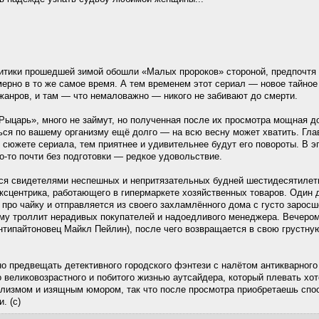
итики прошедшей зимой обошли «Малых пророков» стороной, предпочтя в
ерно в то же самое время. А тем временем этот сериал — новое тайное
жанров, и там — что немаловажно — никого не забивают до смерти.
Рыцарь», много не займут, но полученная после их просмотра мощная до
ься по вашему организму ещё долго — на всю весну может хватить. Гл
 сюжете сериала, тем приятнее и удивительнее будут его повороты. В э
-то почти без подготовки — редкое удовольствие.
ся свидетелями неспешных и непритязательных будней шестидесятилет
ксцентрика, работающего в гипермаркете хозяйственных товаров. Один д
 про чайку и отправляется из своего захламлённого дома с густо заросш
рому троллит нерадивых покупателей и надоедливого менеджера. Вечеро
нтипайтоновец Майкл Пейлин), после чего возвращается в свою грустную
но предвещать детективного городского фэнтези с налётом антикварного
 великовозрастного и побитого жизнью аутсайдера, который плевать хо
ализмом и изящным юмором, так что после просмотра приобретаешь спос
. (с)