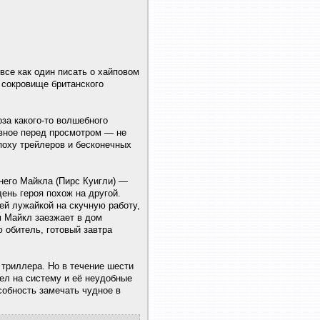
се как один писать о хайповом
 сокровище британского
за какого-то волшебного
авное перед просмотром — не
поху трейлеров и бесконечных
него Майкла (Пирс Куигли) —
ень героя похож на другой.
ей лужайкой на скучную работу,
м Майкл заезжает в дом
 обитель, готовый завтра
 триллера. Но в течение шести
тел на систему и её неудобные
обность замечать чудное в