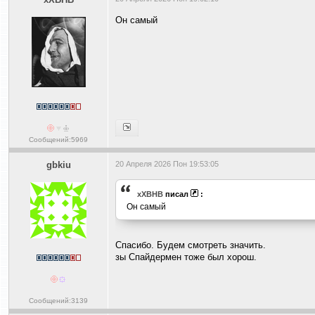
Он самый
Сообщений:5969
gbkiu
20 Апреля 2026 Пон 19:53:05
xXBHB
писал
:
Он самый
Спасибо. Будем смотреть значить.
зы Спайдермен тоже был хорош.
Сообщений:3139