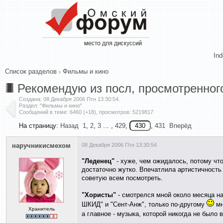
In
Список разделов
Фильмы и кино
Рекомендую из посл, просмотренног
Создана:
08 Декабря 2006 Птн 13:30:54
.
Раздел: "Фильмы и кино"
Сообщений в теме: 6460 (+18), просмотров: 5219817
На страницу:
Назад
1
,
2
,
3
... ,
429
,
,
431
Вперёд
наручникисмехом
08 Декабря 2006 Птн 13:30:54
"Леденец"
- хуже, чем ожидалось, потому что
достаточно жутко. Впечатлила артистичность 
советую всем посмотреть.
"Хористы"
- смотрелся мной около месяца на
ШКИД" и "Сент-Анж", только по-другому
мн
Хранитель
а главное - музыка, которой никогда не было