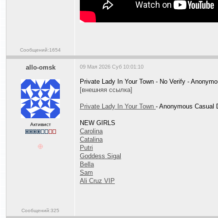
Сообщений:1654
allo-omsk
09 Мая 2026 Суб 10:01:10
Private Lady In Your Town - No Verify - Anonym
[внешняя ссылка]
Private Lady In Your Town
- Anonymous Casual D
NEW GIRLS
Активист
Carolina
Catalina
Putri
Goddess Sigal
Bella
Sam
Ali Cruz VIP
Сообщений:325