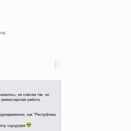
ход
азалось, не совсем так, но
я режиссерская работа.
одновременно, как "Республика
Хочу саундтрек