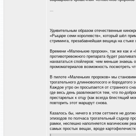
...
Удивительным образом отечественные кинокр
«Рыцаре семи королевств», который шёл прим
стриминга, презабавнейшая вещица на стыке 
Времени «Маленькие пророки», так же как и «
противотревожного препарата будет разливат
нахвататься спойлеров: чем меньше знаешь о
промоматериалов возможность посмотреть что
В пилоте «Маленьких пророков» мы становим
трогательного длинноволосого и бородатого э
Каждое утро он просыпается от странного сна
где весь день развлекается тем, что по-доб
престарелых к отцу (как всегда блестящий мо
повторить этот маршрут снова.
Казалось бы, ничего в этом сеттинге не долж
эпизодов по полчаса трогательный сэдкор про
рамки, неспешно наполняется магическим ре
самых простых вещах, вроде картофелечистки