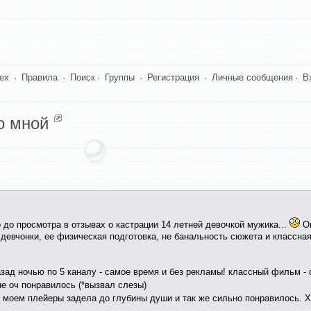
dex
·
Правила
·
Поиск
·
Группы
·
Регистрация
·
Личные сообщения
·
В
о мной
 до просмотра в отзывах о кастрации 14 летней девочкой мужика...
Ок
девчонки, ее физическая подготовка, не банальность сюжета и классна
зад ночью по 5 каналу - самое время и без рекламы! классный фильм - 
е оч понравилось (*вызвал слезы)
 в моем плейеры задела до глубины души и так же сильно понравилось. 