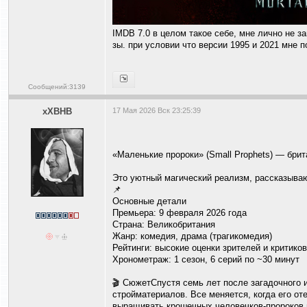
IMDB 7.0 в целом такое себе, мне лично не з
зы. при условии что версии 1995 и 2021 мне 
Сообщений:3139
xXBHB
17 Мая 2026 Вск 23:25:39
«Маленькие пророки» (Small Prophets) — брит
Это уютный магический реализм, рассказыва
📌
Основные детали
Премьера: 9 февраля 2026 года
Страна: Великобритания
Жанр: комедия, драма (трагикомедия)
Рейтинги: высокие оценки зрителей и критиков
Хронометраж: 1 сезон, 6 серий по ~30 минут
🎬 СюжетСпустя семь лет после загадочного 
стройматериалов. Все меняется, когда его от
выращивать крошечных человечков-пророков 