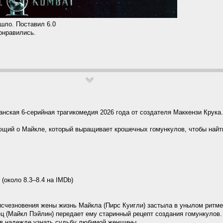
ашло. Поставил 6.0
понравились.
анская 6-серийная трагикомедия 2026 года от создателя Маккензи Крука.
ющий о Майкле, который выращивает крошечных гомункулов, чтобы найт
 (около 8.3–8.4 на IMDb)
исчезновения жены жизнь Майкла (Пирс Куигли) застыла в унылом ритме
ец (Майкл Пэйлин) передает ему старинный рецепт создания гомункулов.
в надежде узнать судьбу любимой женщины...