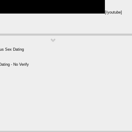
[/youtube]
ous Sex Dating
ating - No Verify