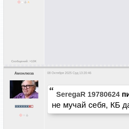
Сообщений: >10K
Амонлюза
08 Октября 2025 Срд 13:20:46
SeregaR 19780624
п
не мучай себя, КБ д