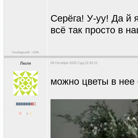
Серёга! У-уу! Да й
всё так просто в н
Сообщений: >10K
Люля
08 Октября 2025 Срд 22:42:21
можно цветы в нее 