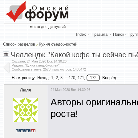
Index
·
Правила
·
Поиск
·
Груп
Список разделов
Кухня съедобностей
Челлендж "Какой кофе ты сейчас пь
Создана:
24 Мая 2020 Вск 14:30:26
.
Раздел: "Кухня съедобностей"
Сообщений в теме: 2578, просмотров: 1435472
На страницу:
Назад
1
,
2
,
3
...
170
,
171
,
Вперёд
Люля
24 Мая 2020 Вск 14:30:26
Авторы оригинально
роста!