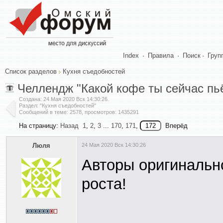
Index
·
Правила
·
Поиск
·
Груп
Список разделов
Кухня съедобностей
Челлендж "Какой кофе ты сейчас пь
Создана:
24 Мая 2020 Вск 14:30:26
.
Раздел: "Кухня съедобностей"
Сообщений в теме: 2578, просмотров: 1435291
На страницу:
Назад
1
,
2
,
3
...
170
,
171
,
Вперёд
Люля
24 Мая 2020 Вск 14:30:26
Авторы оригинально
роста!