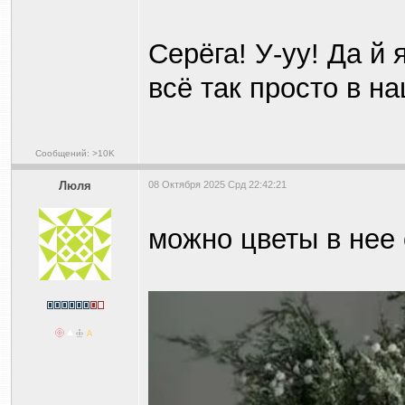
Серёга! У-уу! Да й
всё так просто в н
Сообщений: >10K
Люля
08 Октября 2025 Срд 22:42:21
можно цветы в нее 