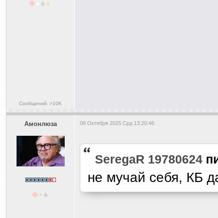
Сообщений: >10K
Амонлюза
08 Октября 2025 Срд 13:20:46
SeregaR 19780624
п
не мучай себя, КБ д