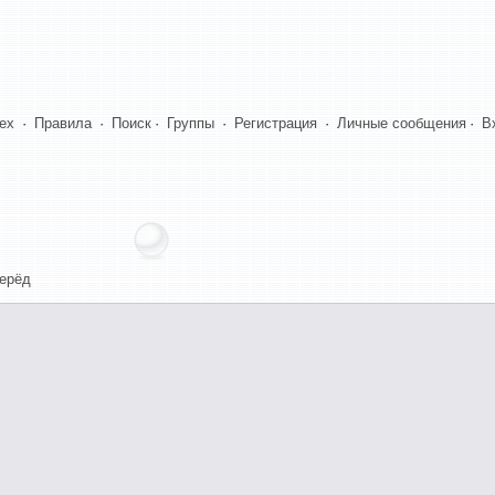
dex
·
Правила
·
Поиск
·
Группы
·
Регистрация
·
Личные сообщения
·
В
ерёд