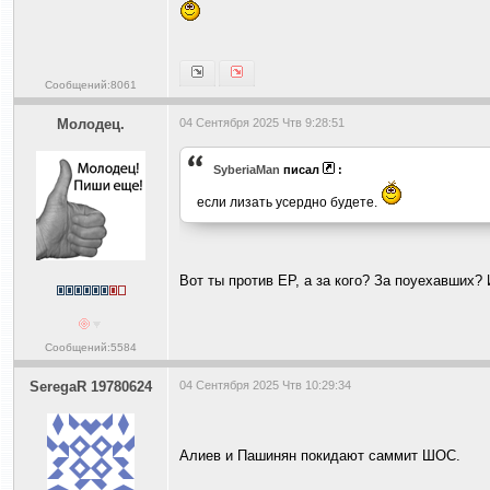
Сообщений:8061
Молодец.
04 Сентября 2025 Чтв 9:28:51
SyberiaMan
писал
:
если лизать усеpдно будете.
Вот ты против ЕР, а за кого? За поуехавших
Сообщений:5584
SeregaR 19780624
04 Сентября 2025 Чтв 10:29:34
Алиев и Пашинян покидают саммит ШОС.