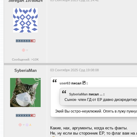
SeregaR 19780624
03 Сентября 2025 Срд 12:14:42
Сообщений: >10K
SyberiaMan
03 Сентября 2025 Срд 19:08:08
user63
писал
:
SyberiaMan
писал
...
:
Сынок- член ГД от ЕP давно дискpедитиp
Экий Вы остро-неуклюжий. Опять в лужу пукнул
Какие, нах, аpгументы, когда есть факты.
Не, ну если вы стоpoнник ЕP, то флаг вам на