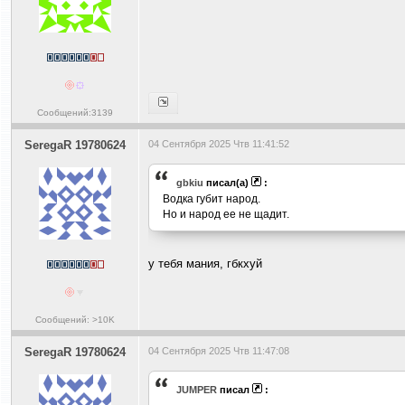
Сообщений:3139
SeregaR 19780624
04 Сентября 2025 Чтв 11:41:52
gbkiu
писал(а)
:
Водка губит народ.
Hо и народ ее не щадит.
у тебя мания, гб
кх
уй
Сообщений: >10K
SeregaR 19780624
04 Сентября 2025 Чтв 11:47:08
JUMPER
писал
: