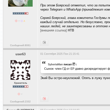
При этом Боярский отметил, что за попыт
через Telegram и WhatsApp (принадлежит ком
Сергей Боярский, глава комитета Госдумы п
каждый случай отдельно. Но безусловно, п
наших людей, не заинтересованы в оттоке 
[внешняя ссылка]
НТВ
Сообщений:8061
user63
01 Сентября 2025 Пон 21:15:41
SyberiaMan
писал
:
Сынок- член ГД от ЕP давно дискpедитиpует ф
Экий Вы остро-неуклюжий. Опять в лужу пукну
Хранитель
Сообщений:2332