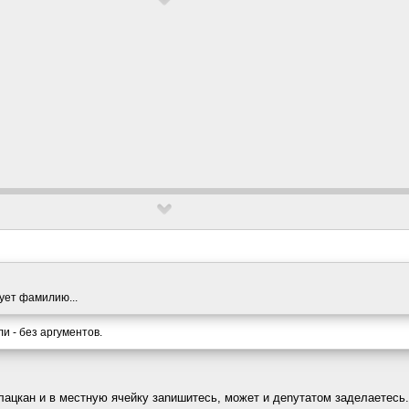
ует фамилию...
и - без аргументов.
 лацкан и в местную ячейку заnишитесь, может и деnутатом зaделаетесь.