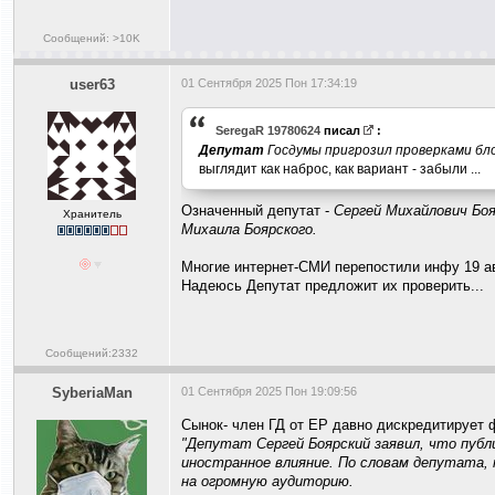
Сообщений: >10K
user63
01 Сентября 2025 Пон 17:34:19
SeregaR 19780624
писал
:
Депутат
Госдумы пригрозил проверками б
выглядит как наброс, как вариант - забыли ...
Означенный депутат -
Сергей Михайлович Боя
Хранитель
Михаила Боярского.
Многие интернет-СМИ перепостили инфу 19 ав
Надеюсь Депутат предложит их проверить...
Сообщений:2332
SyberiaMan
01 Сентября 2025 Пон 19:09:56
Сынок- член ГД от ЕP давно дискpедитиpует 
"Депутат Сергей Боярский заявил, что пуб
иностранное влияние. По словам депутата, 
на огромную аудиторию.