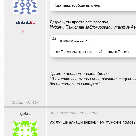
Картинка вообще ни о чём.
Дедуль, ты просто всё проспал.
Индия и Пакистан заблокировали участие А
JUMPER
писал
:
как Трамп смотрит военный парад в Пекине
Трамп о военном параде Китая:
"Я считаю его очень-очень впечатляющим, но
действительно смотрел."
Сообщений: >10K
gbkiu
04 Сентября 2025 Чтв 12:12:41
уж лучше алкаши вокруг, чем мужские половые 