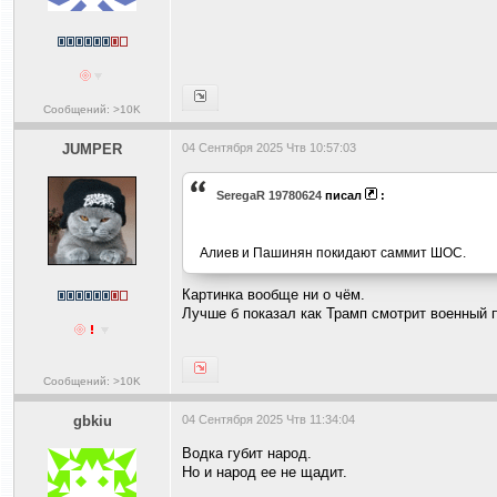
Сообщений: >10K
JUMPER
04 Сентября 2025 Чтв 10:57:03
SeregaR 19780624
писал
:
Алиев и Пашинян покидают саммит ШОС.
Картинка вообще ни о чём.
Лучше б показал как Трамп смотрит военный 
Сообщений: >10K
gbkiu
04 Сентября 2025 Чтв 11:34:04
Водка губит народ.
Hо и народ ее не щадит.