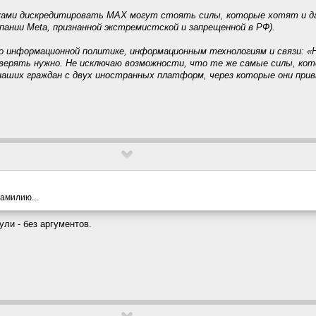
ками дискредитировать MAX могут стоять силы, которые хотят и д
пании Meta, признанной экстремистской и запрещенной в РФ).
о информационной политике, информационным технологиям и связи: «
роверять нужно. Не исключаю возможности, что те же самые силы, 
наших граждан с двух иностранных платформ, через которые они при
амилию...
ли - без аргументов.