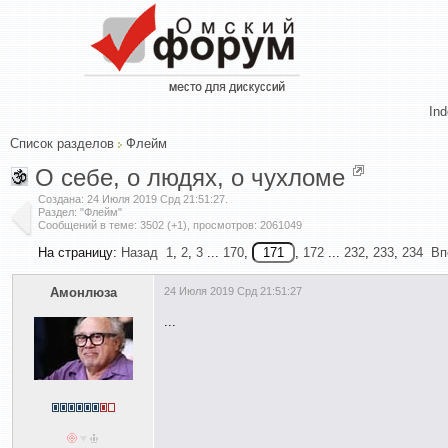
In
Список разделов
Флейм
О себе, о людях, о чухломе
Создана:
24 Июля 2019 Срд 21:51:27
.
Раздел: "Флейм"
Сообщений в теме: 3502 (+1), просмотров: 2061049
На страницу:
Назад
1
,
2
,
3
...
170
,
,
172
...
232
,
233
,
234
Вп
Амонлюза
24 Июля 2019 Срд 21:51:27
...