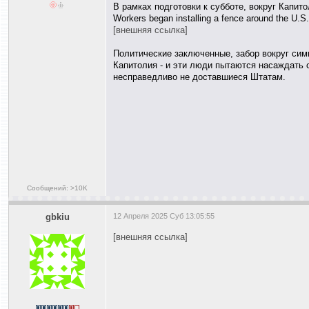
В рамках подготовки к субботе, вокруг Капито
Workers began installing a fence around the U.S.
[внешняя ссылка]
Политические заключенные, забор вокруг сим
Капитолия - и эти люди пытаются насаждать 
несправедливо не доставшиеся Штатам.
Сообщений: >10K
gbkiu
12 Апреля 2025 Суб 13:05:55
[внешняя ссылка]