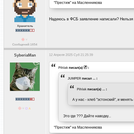
"Престиж" на Масленникова
Надеюсь в ФСБ заявление написали? Нельзя п
Хранитель
Сообщений:1654
SyberiaMan
12 Апреля 2025 Суб 21:25:39
Pihlak
писал(а)
:
JUMPER
писал
...
:
Pihlak
писал(а)
...
:
А у нас - хлеб "эстонский", и менять
Это где ??? Дайте наводку...
"Престиж" на Масленникова