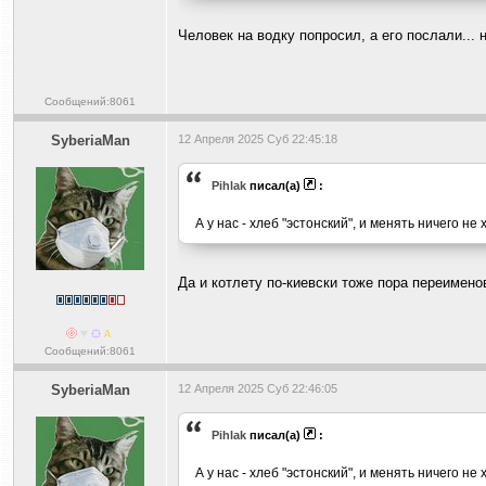
Человек на водку попросил, а его послали... 
Сообщений:8061
SyberiaMan
12 Апреля 2025 Суб 22:45:18
Pihlak
писал(а)
:
А у нас - хлеб "эстонский", и менять ничего не 
Да и котлету по-киевски тоже пора переимено
Сообщений:8061
SyberiaMan
12 Апреля 2025 Суб 22:46:05
Pihlak
писал(а)
:
А у нас - хлеб "эстонский", и менять ничего не 