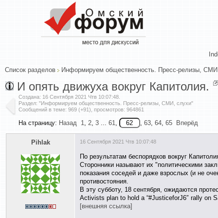
In
Список разделов
Информируем общественность. Пресс-релизы, СМИ
И опять движуха вокруг Капитолия.
Создана:
16 Сентября 2021 Чтв 10:07:48
.
Раздел: "Информируем общественность. Пресс-релизы, СМИ, слухи"
Сообщений в теме: 969 (+91), просмотров: 964861
На страницу:
Назад
1
,
2
,
3
...
61
,
,
63
,
64
,
65
Вперёд
Pihlak
16 Сентября 2021 Чтв 10:07:48
По результатам беспорядков вокруг Капитолия
Сторонники называют их "политическими заключ
показания соседей и даже взрослых (и не оче
противостояния.
В эту субботу, 18 сентября, ожидаются протес
Activists plan to hold a “#JusticeforJ6″ rally on 
[внешняя ссылка]