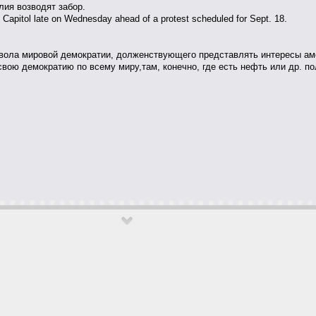
лия возводят забор.
 Capitol late on Wednesday ahead of a protest scheduled for Sept. 18.
вола мировой демократии, долженствующего представлять интересы аме
свою демократию по всему миру,там, конечно, где есть нефть или др. п