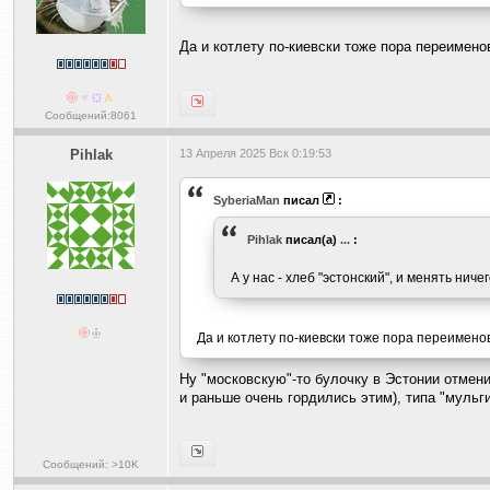
Да и котлету по-киевски тоже пора переимено
Сообщений:8061
Pihlak
13 Апреля 2025 Вск 0:19:53
SyberiaMan
писал
:
Pihlak
писал(а)
...
:
А у нас - хлеб "эстонский", и менять ничег
Да и котлету по-киевски тоже пора переимено
Ну "московскую"-то булочку в Эстонии отмени
и раньше очень гордились этим), типа "мульг
Сообщений: >10K