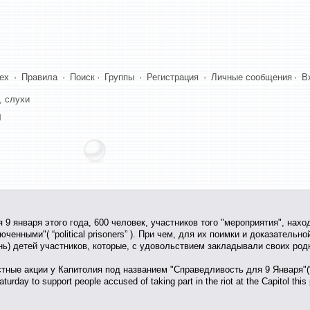
dex
·
Правила
·
Поиск
·
Группы
·
Регистрация
·
Личные сообщения
·
В
, слухи
 9 января этого года, 600 человек, участников того "мероприятия", нах
енными"( “political prisoners” ). При чем, для их поимки и доказательн
нь) детей участников, которые, с удовольствием закладывали своих род
тные акции у Капитолия под названием "Справедливость для 9 Января"(“#
Saturday to support people accused of taking part in the riot at the Capitol this