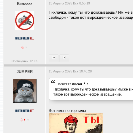
Benzzzz
13 Апреля 2025 Вск 8:55:19
Пихлачка, кому ты что доказываешь? Им же в
свободой - такое вот вырожденческое извращ
Сообщений: >10K
JUMPER
13 Апреля 2025 Вск 10:40:28
Benzzzz
писал
:
Пихлачка, кому ты что доказываешь? Им же в 
такое вот вырожденческое извращение.
Вот именно-терпилы