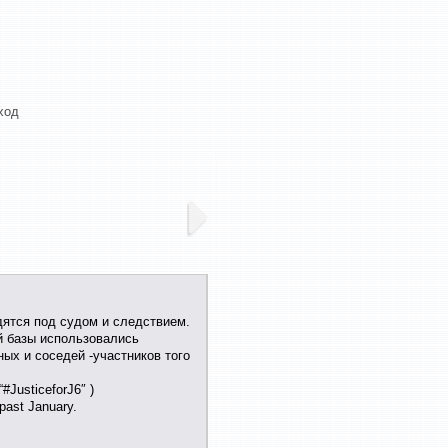
ход
одятся под судом и следствием.
ой базы использовались
ных и соседей -участников того
JusticeforJ6″ )
 past January.