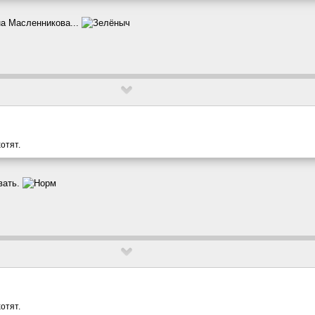
на Масленникова...
хотят.
вать.
хотят.