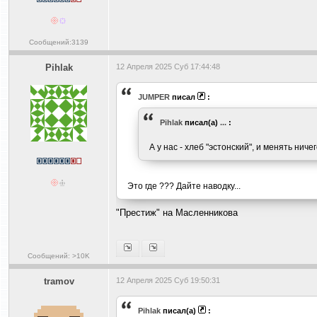
Сообщений:3139
Pihlak
12 Апреля 2025 Суб 17:44:48
JUMPER
писал
:
Pihlak
писал(а)
...
:
А у нас - хлеб "эстонский", и менять ничег
Это где ??? Дайте наводку...
"Престиж" на Масленникова
Сообщений: >10K
tramov
12 Апреля 2025 Суб 19:50:31
Pihlak
писал(а)
: