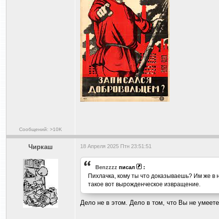
Сообщений: >10K
Чиркаш
18 Апреля 2025 Птн 23:51:51
Benzzzz
писал
:
Пихлачка, кому ты что доказываешь? Им же в 
такое вот вырожденческое извращение.
Дело не в этом. Дело в том, что Вы не умеет