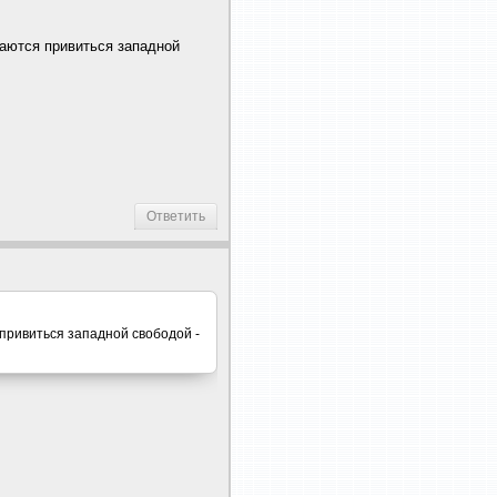
таются привиться западной
Ответить
 привиться западной свободой -