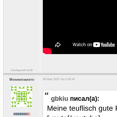
Сообщений:3139
Моеимязанято
08 Мая 2025 Чтв 0:09:40
gbkiu
писал(а):
Meine teuflisch gute 