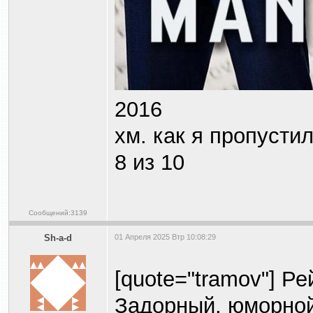
2016
хм. как я пропустил
8 из 10
Сообщений:3139
Sh-a-d
01 Апреля 2025 Втр 10:08:29
[quote="tramov"] Рей
Задорный, юморной