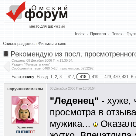
Index
·
Правила
·
Поиск
·
Груп
Список разделов
Фильмы и кино
Рекомендую из посл, просмотренног
Создана:
08 Декабря 2006 Птн 13:30:54
.
Раздел: "Фильмы и кино"
Сообщений в теме: 6460 (+18), просмотров: 5232292
На страницу:
Назад
1
,
2
,
3
...
417
,
,
419
...
429
,
430
,
431
Вп
наручникисмехом
08 Декабря 2006 Птн 13:30:54
"Леденец"
- хуже,
просмотра в отзыва
мужика...
Оказалос
Хранитель
жутко. Впечатлила 