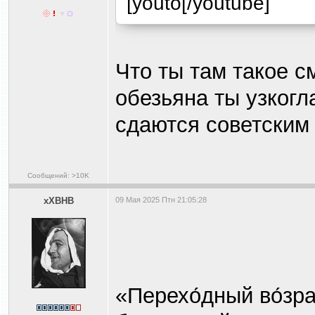
[youto[/youtube]
Что ты там такое 
обезьяна ты узкогла
сдаются советским
Сообщений: >10K
xXBHB
09 Мая 2025 Птн 21:05:28
«Перехо́дный во́зр