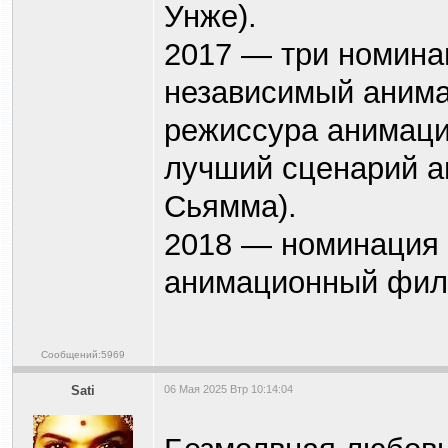
Унже).
2017 — три номина
независимый аним
режиссура анимаци
лучший сценарий а
Сьямма).
2018 — номинация
анимационный фил
Сообщений:5969
Sati
06 Мая 2025 Втр 10:14:04