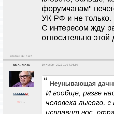
форумчанам" нечего
УК РФ и не только.
С интересом жду р
относительно этой
Сообщений: >10K
Амонлюза
19 Ноября 2022 Суб 7:03:30
Heyнывaющая дaчн
И вообще, разве н
человека лысого, с
исправит нос, отр