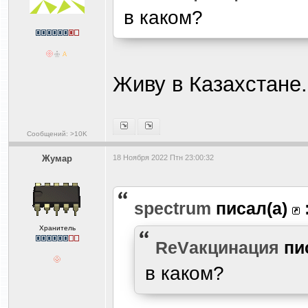
в каком?
Живу в Казахстане
Сообщений: >10K
Жумар
18 Ноября 2022 Птн 23:00:32
spectrum
писал(а)
Хранитель
ReVакцинация
пи
в каком?