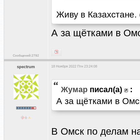
Живу в Казахстане.
А за щётками в Ом
Сообщений:2792
spectrum
18 Ноября 2022 Птн 23:24:08
Жумар
писал(а)
:
А за щётками в Ом
В Омск по делам н