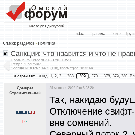
Index
·
Правила
·
Поиск
·
Груп
Список разделов
Политика
Санкции: что нравится и что не нрав
Создана:
25 Февраля 2022 Птн 3:03:20
.
Раздел: "Политика"
Сообщений в теме: 5690 (+48), просмотров: 4904659
На страницу:
Назад
1
,
2
,
3
...
368
,
,
370
...
378
,
379
,
380
Вп
Домкрат
25 Февраля 2022 Птн 3:03:20
Стремительный
Так, накидаю буду
Отключение свифт- 
вне сомнений.
Северный поток-2, 