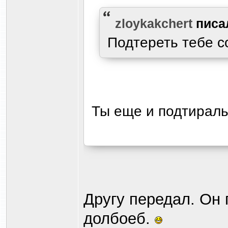
zloykakchert
писа
Подтереть тебе с
Ты еще и подтирал
Другу передал. Он 
дол
бое
б.