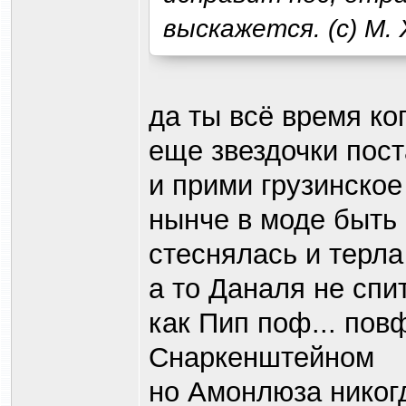
выскажется. (с) М.
да ты всё время к
еще звездочки пост
и прими грузинское
нынче в моде быть
стеснялась и терла
а то Даналя не спи
как Пип поф... повф
Снаркенштейном
но Амонлюза никогд