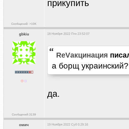
прикупить
Сообщений: >10K
gbkiu
18 Ноября 2022 Птн 23:52:07
ReVакцинация
писа
а борщ украинский?
да.
Сообщений:3139
омич
19 Ноября 2022 Суб 0:29:16