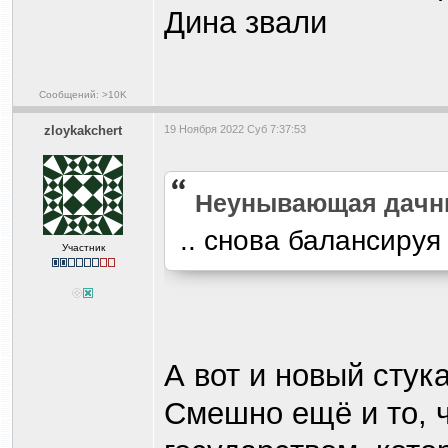
Дина звали
Сообщений: >10K
zloykakchert
19 Ноября 2022 Суб 7:37:53
Heyнывaющая дaчн
.. снова балансируя
Участник
А вот и новый стук
Смешно ещё и то, ч