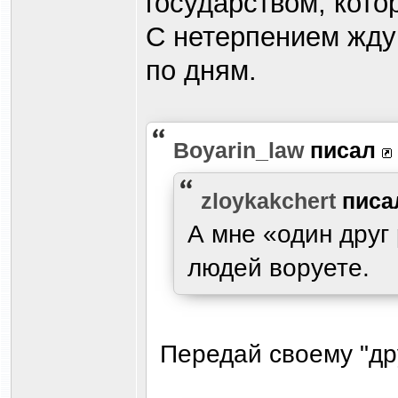
государством, кото
С нетерпением жду 
по дням.
Boyarin_law
писал
zloykakchert
писа
А мне «один друг 
людей воруете.
Передай своему "дру