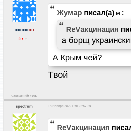
Жумар
писал(а)
:
ReVакцинация
пи
а борщ украински
А Крым чей?
Твой
Сообщений: >10K
spectrum
18 Ноября 2022 Птн 22:57:29
ReVакцинация
писа