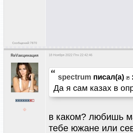
Сообщений:7870
ReVакцинация
18 Ноября 2022 Птн 22:42:46
spectrum
писал(а)
Да я сам казах в о
в каком? любишь ма
тебе южане или се