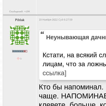
Сообщений: >10K
Pihlak
19 Ноября 2022 Суб 5:27:59
Heyнывaющая дaчн
Кстати, на всякий 
лицам, что за ложн
ссылка]
Кто бы напоминал. 
чаще. НАПОМИНАЕТ
клевете, больше, к