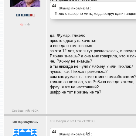
Жумар
писал(а)
:
Тяжело наверно жить, когда вокруг одни гандо
да, Жумар, тяжело
просто сдохнуть хочется
я всегда о том говорил
за эти 12 лет, что я тут развлекаюсь, и предс
Рябину знаешь? а она мне говорила, что я с
че, Рябину не знаешь?
а ты никогда не чуял? Рябину ? или Пихлак?
чуешь, как Пихлак примолкла?
сам как думаешь - отчего меня омичёк зажал?
только он не знал, что Рябина всегда хотела,
фрау. я же не настоящий?
шифр не тот и жизнь не та?
Сообщений: >10K
интересуюсь
18 Ноября 2022 Птн 21:28:00
Жумар
писал(а)
: