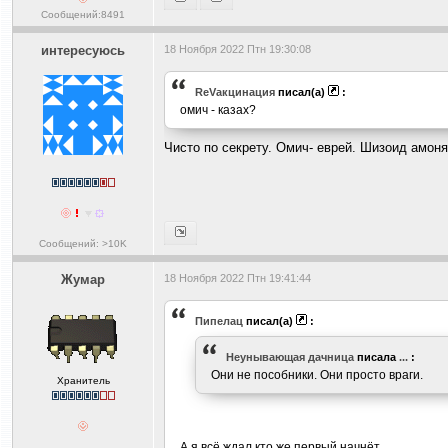
Сообщений:8491
интересуюсь
18 Ноября 2022 Птн 19:30:08
ReVакцинация
писал(а)
:
омич - казах?
Чисто по секрету. Омич- еврей. Шизоид амоня-
Сообщений: >10K
Жумар
18 Ноября 2022 Птн 19:41:44
Пипелац
писал(а)
:
Heyнывaющая дaчницa
писала
...
:
Они не пособники. Они просто враги.
Хранитель
А я всё ждал кто же первый начнёт.