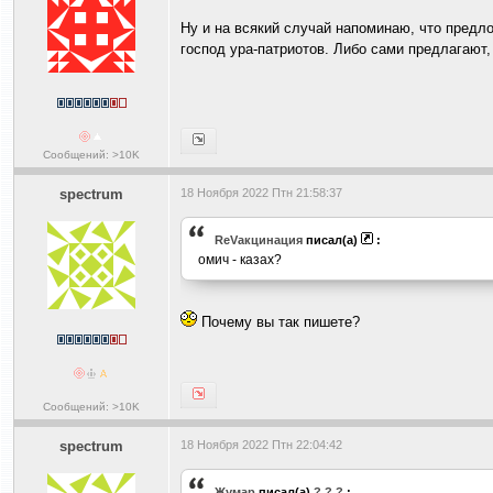
Ну и на всякий случай напоминаю, что предло
господ ура-патриотов. Либо сами предлагают
Сообщений: >10K
spectrum
18 Ноября 2022 Птн 21:58:37
ReVакцинация
писал(а)
:
омич - казах?
Почему вы так пишете?
Сообщений: >10K
spectrum
18 Ноября 2022 Птн 22:04:42
Жумар
писал(а)
?
?
?
: