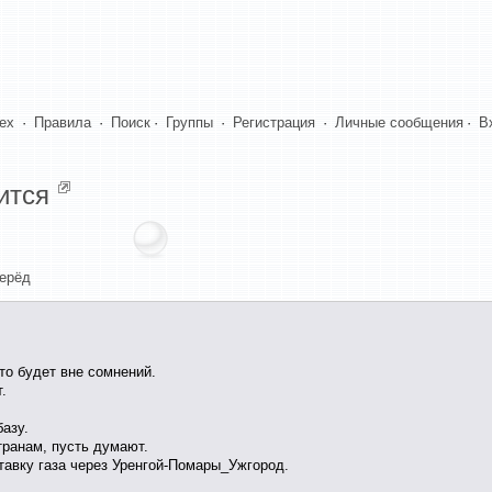
dex
·
Правила
·
Поиск
·
Группы
·
Регистрация
·
Личные сообщения
·
В
ится
ерёд
то будет вне сомнений.
.
азу.
транам, пусть думают.
тавку газа через Уренгой-Помары_Ужгород.