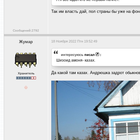
Так им власть дай, пол страны бы уже на фон
Сообщений:2792
Жумар
18 Ноября 2022 Птн 19:52:49
интересуюсь
писал
:
Шизоид амоня- казах.
Да какой там казах. Андрюшка задрот обыкн
Хранитель