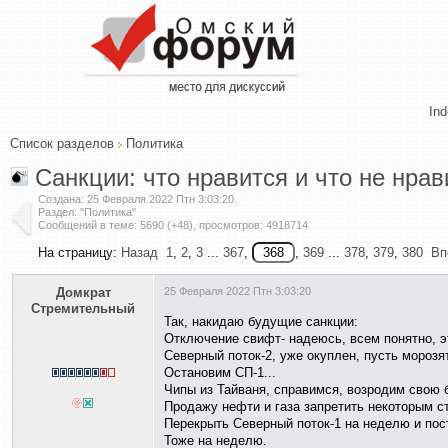
In
Список разделов
Политика
Санкции: что нравится и что не нрав
Создана:
25 Февраля 2022 Птн 3:03:20
.
Раздел: "Политика"
Сообщений в теме: 5690 (+48), просмотров: 4918714
На страницу:
Назад
1
,
2
,
3
...
367
,
,
369
...
378
,
379
,
380
Вп
Домкрат
25 Февраля 2022 Птн 3:03:20
Стремительный
Так, накидаю будущие санкции:
Отключение свифт- надеюсь, всем понятно, э
Северный поток-2, уже окуплен, пусть морозят
Остановим СП-1...
Чипы из Тайваня, справимся, возродим свою б
Продажу нефти и газа запретить некоторым с
Перекрыть Северный поток-1 на неделю и пос
Тоже на неделю.