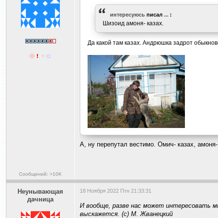
интересуюсь
писал
...
:
Шизоид амоня- казах.
Да какой там казах. Андрюшка задрот обыкно
А, ну перепутал вестимо. Омич- казах, амоня-
Сообщений: >10K
Heyнывaющая
18 Ноября 2022 Птн 21:33:31
дaчницa
И вообще, разве нас может интересовать мн
выскажется. (с) М. Жванецкий