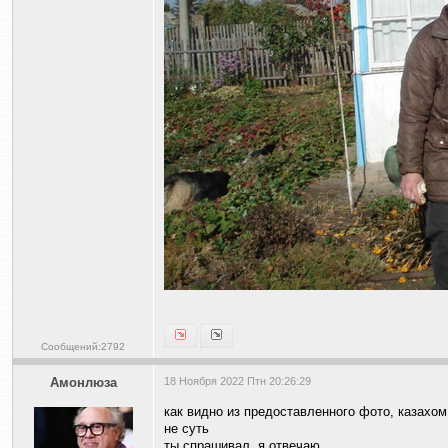
Сообщений:2792
Амонлюза
18 Ноября 2022 Птн 20:26:29
как видно из предоставленного фото, казахом
не суть
ты спрашивал, я отвечаю