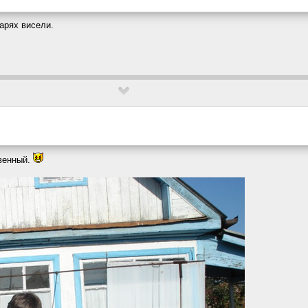
арях висели.
овенный.