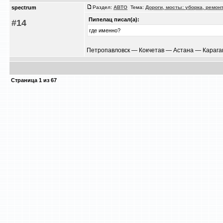
spectrum
Раздел:
АВТО
Тема:
Дороги, мосты: уборка, ремон
Пипелац писал(а):
#14
где именно?
Петропавловск — Кокчетав — Астана — Караган
Страница
1
из
67