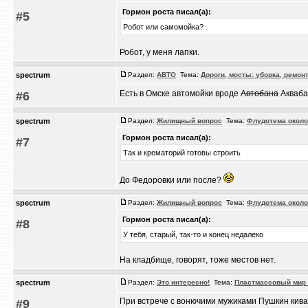
Гормон роста писал(а):
#5
Робот или самомойка?
Робот, у меня лапки.
spectrum
Раздел:
АВТО
Тема:
Дороги, мосты: уборка, ремон
Есть в Омске автомойки вроде
Автобана
Акваба
#6
spectrum
Раздел:
Жилищный вопрос
Тема:
Флудотема около
Гормон роста писал(а):
#7
Так и крематорий готовы строить
До Федоровки или после?
spectrum
Раздел:
Жилищный вопрос
Тема:
Флудотема около
Гормон роста писал(а):
#8
У тебя, старый, так-то и конец недалеко
На кладбище, говорят, тоже местов нет.
spectrum
Раздел:
Это интересно!
Тема:
Пластмассовый мир 
При встрече с вонючими мужиками Пушкин кива
#9