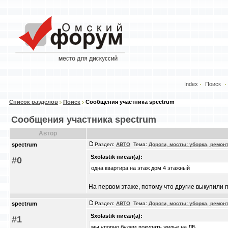
Index
Поиск
Список разделов
Поиск
Сообщения участника spectrum
Сообщения участника spectrum
Автор
spectrum
Раздел:
АВТО
Тема:
Дороги, мосты: уборка, ремон
Sxolastik писал(а):
#0
одна квартира на этаж дом 4 этажный
На первом этаже, потому что другие выкупили 
spectrum
Раздел:
АВТО
Тема:
Дороги, мосты: уборка, ремон
Sxolastik писал(а):
#1
мы упорно будем покупать жилье на ЛБ