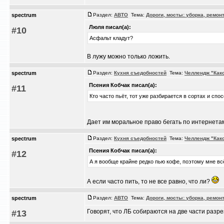
spectrum
Раздел:
АВТО
Тема:
Дороги, мосты: уборка, ремон
Люля писал(а):
#10
Асфальт кладут?
В лужу можно только ложить.
spectrum
Раздел:
Кухня съедобностей
Тема:
Челлендж "Как
Псения Кобчак писал(а):
#11
Кто часто пьёт, тот уже разбирается в сортах и спо
Дает им моральное право бегать по интернетам и
spectrum
Раздел:
Кухня съедобностей
Тема:
Челлендж "Как
Псения Кобчак писал(а):
#12
А я вообще крайне редко пью кофе, поэтому мне всё
А если часто пить, то не все равно, что ли?
spectrum
Раздел:
АВТО
Тема:
Дороги, мосты: уборка, ремон
Говорят, что ЛБ собираются на две части разр
#13