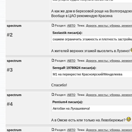
А как же дом в березовой роще на Волгоградск
Вообще в ЦАО рекомендую Красина
spectrum
Раздел:
АВТО
Тема:
Дороги, мосты: уборка, ремон
Sxolastik писал(а):
#2
скажем ограничить этажность и плотность застройки
А жителей верхних этажей выселить в Лузино!
spectrum
Раздел:
АВТО
Тема:
Дороги, мосты: уборка, ремон
SeregaR 19780624 писал(а):
#3
М1 на перекрестке Красноярский/Менделеева
Спасибо!
spectrum
Раздел:
АВТО
Тема:
Дороги, мосты: уборка, ремон
Pentium4 писал(а):
#4
Автобан на Лукашевича!
А в Омске есть или только на Левобережье?
spectrum
Раздел:
АВТО
Тема:
Дороги, мосты: уборка, ремон