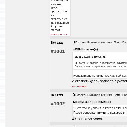
ж, онлайн, и
в жизни.
Тебе
предлагали
же
встретиться,
ты отказался.
А тут, на
форум ...
..... .... ... .. .
Benzzzz
Раздел:
Бытовая техника
Тема:
Га
xXBHB писал(а):
#1001
Моеимязанято писал(а):
Я что-то не уловил, а какая связь самого
Разве основная причина пожаров в частн
Неправильно поняли. Про частный сек
А статистику приводил то с учётом
..... .... ... .. .
Benzzzz
Раздел:
Бытовая техника
Тема:
Га
Моеимязанято писал(а):
#1002
Я что-то не уловил, а какая связь 
Разве основная причина пожаров в 
Да тут тупое серет.