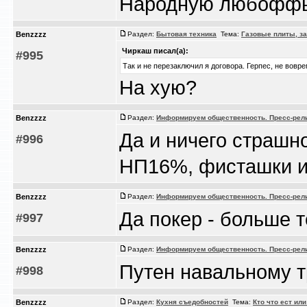
Народную любоффь 
Benzzzz
Раздел:
Бытовая техника
Тема:
Газовые плиты, з
Чиркаш писал(а):
#995
Так и не перезаключил я договора. Герпес, не вовре
На х
у
ю?
Benzzzz
Раздел:
Информируем общественность. Пресс-рели
Да и ничего страшн
#996
НП16%, фисташки и.
Benzzzz
Раздел:
Информируем общественность. Пресс-рели
Да покер - больше т
#997
Benzzzz
Раздел:
Информируем общественность. Пресс-рели
Путен навальному т
#998
Benzzzz
Раздел:
Кухня съедобностей
Тема:
Кто что ест ил