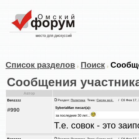
Список разделов
Поиск
Сообще
Сообщения участника
Автор
Benzzzz
Раздел:
Политика
Тема:
Сисян всё.
/ Сб Фев 17, 2
SyberiaMan писал(а):
#990
за последние 30 лет...
Т.е. совок - это заип
Раздел:
Политика
Тема:
Сисян всё.
/ Сб Фев 17, 2