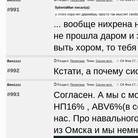
Benzzzz
SyberiaMan писал(а):
#991
у этого хора нет дирижёра, просто так мыслят своб
... вообще нихрена 
не прошла даром и 
выть хором, то тебя
Benzzzz
Раздел:
Политика
Тема:
Сисян всё.
/ Сб Фев 17, 2
Кстати, а почему си
#992
Benzzzz
Раздел:
Политика
Тема:
Сисян всё.
/ Сб Фев 17, 2
Согласен. А мы с м
#993
НП16% , ABV6%(в со
нас. Про навальног
из Омска и мы немн