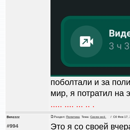
поболтали и за пол
мир, я потратил на э
..... .... ... .. .
Benzzzz
Раздел:
Политика
Тема:
Сисян всё.
/ Сб Фев 17, 2
Это я со своей вчер
#994