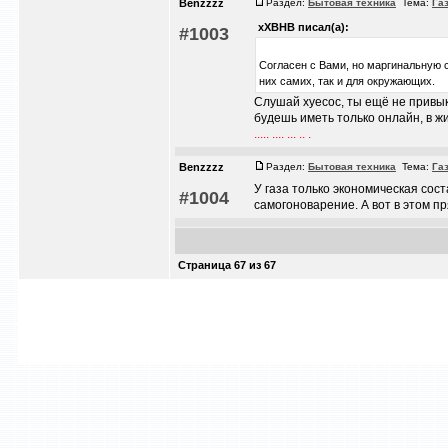
Benzzzz
Раздел:
Бытовая техника
Тема:
Га
xXBHB писал(а):
#1003
Согласен с Вами, но маргинальную 
них самих, так и для окружающих.
Слушай х
у
есос, ты ещё не привык
будешь иметь только онлайн, в жи
..... .... ... .. .
Benzzzz
Раздел:
Бытовая техника
Тема:
Га
У газа только экономическая сост
#1004
самогоноварение. А вот в этом п
Страница
67
из
67