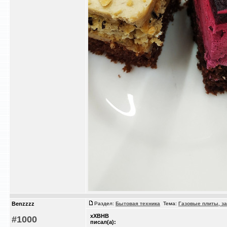
Benzzzz
Раздел:
Бытовая техника
Тема:
Газовые плиты, з
xXBHB
#1000
писал(а):