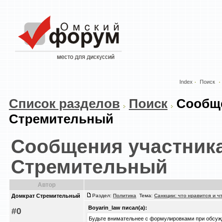
Index
Поиск
Список разделов
Поиск
Сообще
Стремительный
Сообщения участник
Стремительный
Автор
Домкрат Стремительный
Раздел:
Политика
Тема:
Санкции: что нравится и ч
Boyarin_law писал(а):
#0
Будьте внимательнее с формулировками при обсуж