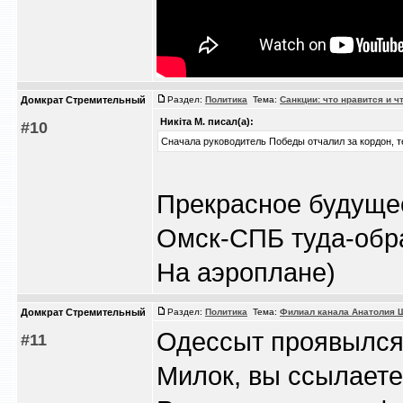
Домкрат Стремительный
Раздел:
Политика
Тема:
Санкции: что нравится и ч
Никiта М. писал(а):
#10
Сначала руководитель Победы отчалил за кордон, 
Прекрасное будущее
Омск-СПБ туда-обра
На аэроплане)
Домкрат Стремительный
Раздел:
Политика
Тема:
Филиал канала Анатолия 
Одессыт проявылся
#11
Милок, вы ссылаете