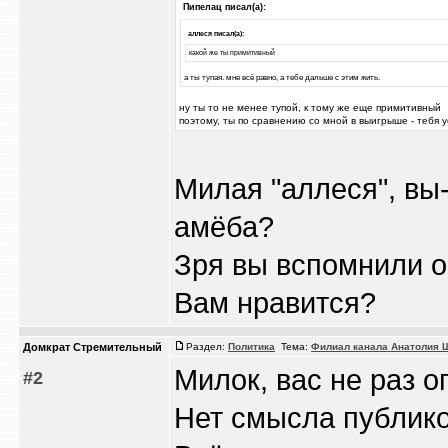
Пипелац писал(а):
аллеся писал(а):
какой же ты примитивный
а ты тупая. мне всё равно, а тебе дальше с этим жить.
ну ты то не менее тупой, к тому же еще примитивный
поэтому, ты по сравнению со мной в выигрыше - тебя 
Милая "аллеся", вы-
амёба?
Зря вы вспомнили об
Вам нравится?
Домкрат Стремительный
Раздел:
Политика
Тема:
Филиал канала Анатолия 
Милок, вас не раз о
#2
Нет смысла публико