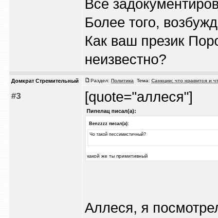
Всё задокументиров
Более того, возбуж
Как ваш презик Пор
неизвестно?
Домкрат Стремительный
Раздел:
Политика
Тема:
Санкции: что нравится и ч
[quote="аллеся"]
#3
Пипелац писал(а):
Benzzzz писал(а):
Чо такой пессимистичный?
какой же ты примитивный
Аллеся, я посмотре