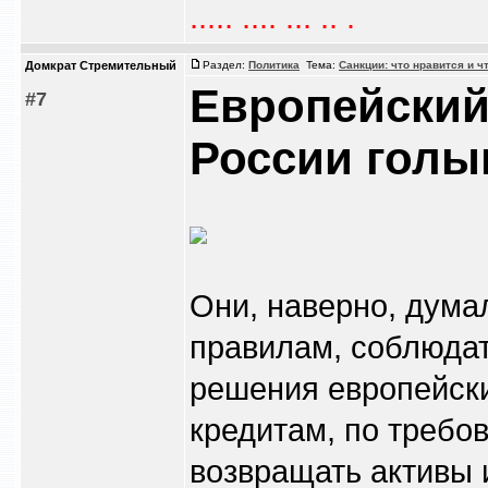
..... .... ... .. .
Домкрат Стремительный
Раздел:
Политика
Тема:
Санкции: что нравится и ч
Европейский
#7
России голы
Они, наверно, думал
правилам, соблюдат
решения европейски
кредитам, по требо
возвращать активы 