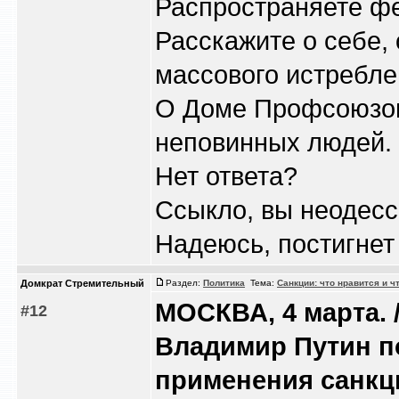
Распространяете фе
Расскажите о себе, 
массового истребле
О Доме Профсоюзов 
неповинных людей.
Нет ответа?
Ссыкло, вы неодесс
Надеюсь, постигнет
Домкрат Стремительный
Раздел:
Политика
Тема:
Санкции: что нравится и ч
МОСКВА, 4 марта. 
#12
Владимир Путин п
применения санкц