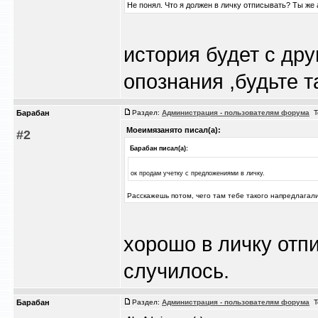
Не понял. Что я должен в личку отписывать? Ты же 
история будет с дру
опознания ,будьте 
Барабан
Раздел:
Администрация - пользователям форума
Т
Моеимязанято писал(а):
#2
Барабан писал(а):
ок продам учетку с предложениями в личку.
Расскажешь потом, чего там тебе такого напредлагали
хорошо в личку отп
случилось.
Барабан
Раздел:
Администрация - пользователям форума
Т