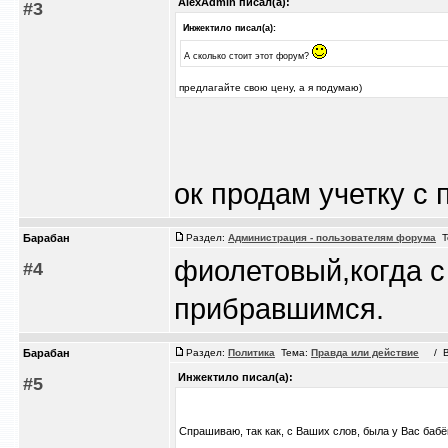
AlexAdmin писал(а):
#3
Инжектило писал(а):
А сколько стоит этот форум?
предлагайте свою цену, а я подумаю)
ок продам учетку с 
Барабан
Раздел:
Администрация - пользователям форума
Т
фиолетовый,когда с
#4
прибравшимся.
Барабан
Раздел:
Политика
Тема:
Правда или действие
/ Вс 
Инжектило писал(а):
#5
Спрашиваю, так как, с Ваших слов, была у Вас бабё