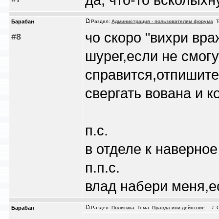
Барабан
Раздел:
Администрация - пользователям форума
Т
чо скоро "вихри вра
#8
шурег,если не смог
справится,отпишите
свергать вована и 
п.с.
в отделе к наверно
п.п.с.
влад набери меня,е
Барабан
Раздел:
Политика
Тема:
Правда или действие
/ Сб 