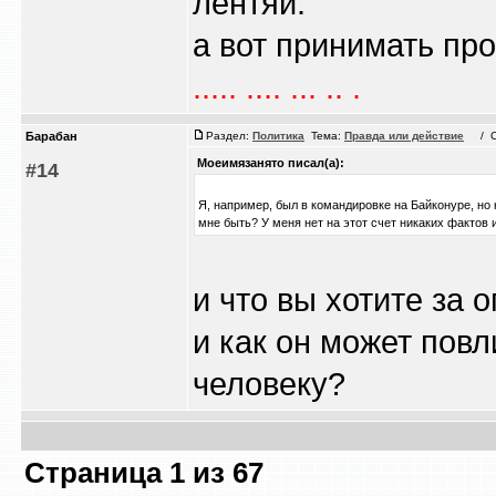
лентяй.
а вот принимать про
..... .... ... .. .
Барабан
Раздел:
Политика
Тема:
Правда или действие
/ Сб 
Моеимязанято писал(а):
#14
Я, например, был в командировке на Байконуре, но 
мне быть? У меня нет на этот счет никаких фактов 
и что вы хотите за
и как он может повл
человеку?
Страница
1
из
67