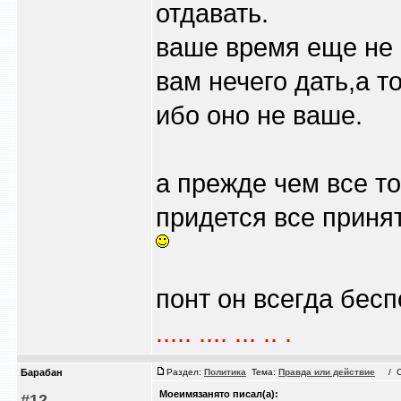
отдавать.
ваше время еще не
вам нечего дать,а т
ибо оно не ваше.
а прежде чем все то
придется все принят
понт он всегда беспо
..... .... ... .. .
Барабан
Раздел:
Политика
Тема:
Правда или действие
/ Сб 
Моеимязанято писал(а):
#12