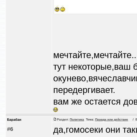
мечтайте,мечтайте..
тут некоторые,ваш 
окунево,вячеславчи
передергивает.
вам же остается до
Барабан
Раздел:
Политика
Тема:
Правда или действие
/ Вс 
да,гомосеки они так
#6