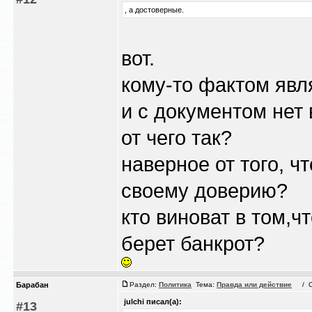
, а достоверные.
вот.
кому-то фактом явл
и с документом нет 
от чего так?
наверное от того, чт
своему доверию?
кто виноват в том,чт
берет банкрот?
Барабан
Раздел:
Политика
Тема:
Правда или действие
/ Сб 
julchi писал(а):
#13