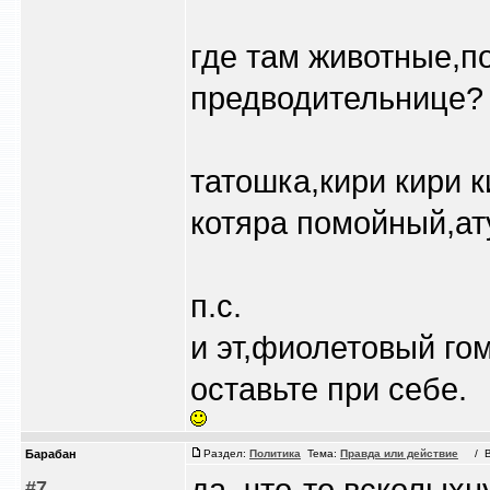
где там животные,п
предводительнице?
татошка,кири кири к
котяра помойный,ату
п.с.
и эт,фиолетовый го
оставьте при себе.
Барабан
Раздел:
Политика
Тема:
Правда или действие
/ Вс 
да, что-то всколыхн
#7