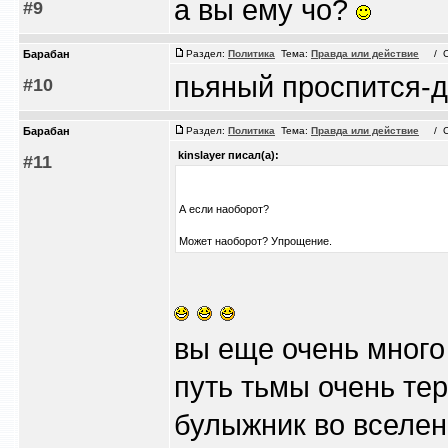
а вы ему чо?
#9
Барабан
Раздел:
Политика
Тема:
Правда или действие
/ Сб 
пьяный проспится-ду
#10
Барабан
Раздел:
Политика
Тема:
Правда или действие
/ Сб 
kinslayer писал(а):
#11
А если наоборот?
Может наоборот? Упрощение.
вы еще очень много
путь тьмы очень те
булыжник во вселен