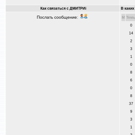
Как связаться с ДМИТРИi
В каких
Послать сообщение:
M
Тем
0
14
2
3
1
0
8
6
0
8
37
9
3
1