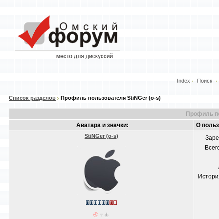
Index
Поиск
Список разделов
Профиль пользователя StiNGer (o-s)
Профиль по
Аватара и значки:
О польз
StiNGer (o-s)
Заре
Всег
Истори