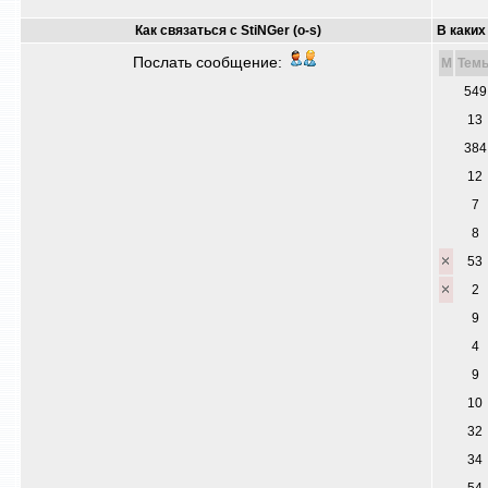
Как связаться с StiNGer (o-s)
В каких
Послать сообщение:
M
Тем
549
13
384
12
7
8
53
2
9
4
9
10
32
34