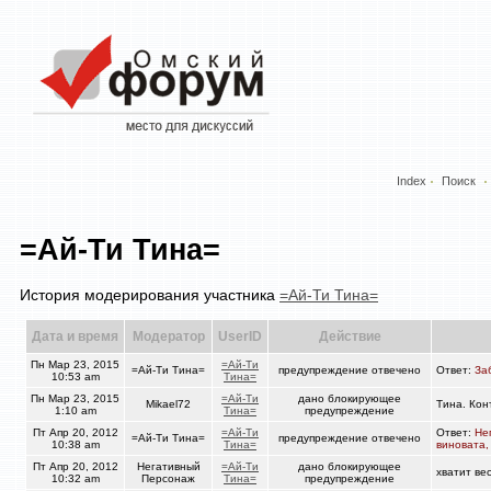
Index
Поиск
=Ай-Ти Тина=
История модерирования участника
=Ай-Ти Тина=
Дата и время
Модератор
UserID
Действие
Пн Мар 23, 2015
=Ай-Ти
=Ай-Ти Тина=
предупреждение отвечено
Ответ:
За
10:53 am
Тина=
Пн Мар 23, 2015
=Ай-Ти
дано блокирующее
Mikael72
Тина. Кон
1:10 am
Тина=
предупреждение
Пт Апр 20, 2012
=Ай-Ти
Ответ:
Не
=Ай-Ти Тина=
предупреждение отвечено
10:38 am
Тина=
виновата,
Пт Апр 20, 2012
Негативный
=Ай-Ти
дано блокирующее
хватит ве
10:32 am
Персонаж
Тина=
предупреждение