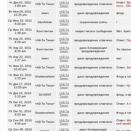
Чт Дек 01, 2011
=Ай-Ти
Ответ:
Ях
=Ай-Ти Тина=
предупреждение отвечено
1:00 am
Тина=
нету... Ой-
Вт Ноя 29, 2011
=Ай-Ти
омич
дано предупреждение
флуд
10:35 pm
Тина=
Ср Июн 22, 2011
=Ай-Ти
AlexAdmin
ограничения сняты
!
5:30 pm
Тина=
Ср Июн 22, 2011
=Ай-Ти
Константин
запрет писать сообщения
Мат. Арес
1:39 pm
Тина=
Пт Апр 22, 2011
=Ай-Ти
=Ай-Ти Тина=
предупреждение отвечено
Ответ:
Пе
9:29 am
Тина=
Пт Апр 22, 2011
=Ай-Ти
дано блокирующее
Константин
За скрыты
9:26 am
Тина=
предупреждение
Пт Апр 22, 2011
=Ай-Ти
омич
дано предупреждение
мат
1:27 am
Тина=
Чт Фев 10, 2011
=Ай-Ти
=Ай-Ти Тина=
предупреждение отвечено
Ответ:
Зна
10:42 pm
Тина=
Чт Фев 10, 2011
=Ай-Ти
Snarkenshtein
дано предупреждение
Флуд в те
2:15 pm
Тина=
Пт Дек 17, 2010
=Ай-Ти
=Ай-Ти Тина=
предупреждение отвечено
Ответ:
Ну
12:55 pm
Тина=
Чт Дек 16, 2010
=Ай-Ти
DJ KENT
дано предупреждение
флуд. я п
2:10 pm
Тина=
Пт Окт 01, 2010
=Ай-Ти
=Ай-Ти Тина=
предупреждение отвечено
Ответ:
А 
9:39 am
Тина=
Пт Окт 01, 2010
=Ай-Ти
Snarkenshtein
дано предупреждение
Флуд в те
9:03 am
Тина=
Ср Сен 08, 2010
=Ай-Ти
Ответ:
Мо
=Ай-Ти Тина=
предупреждение отвечено
6:00 pm
Тина=
ней прибра
Ср Сен 08, 2010
=Ай-Ти
дано блокирующее
cherms
Не ругайс