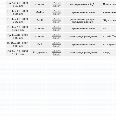
Ср Апр 29, 2009
=Ай-Ти
cherms
низвержение в А.Д.
Профилакт
8:42 am
Тина=
Пт Фев 20, 2009
=Ай-Ти
Madlzz
ограничения сняты
невиновн
5:34 pm
Тина=
Пт Фев 20, 2009
=Ай-Ти
дано блокирующее
ZodD
"Ну и хре
2:27 pm
Тина=
предупреждение
Вт Фев 17, 2009
=Ай-Ти
cherms
ограничения сняты
ok
10:23 pm
Тина=
Ср Фев 04, 2009
=Ай-Ти
cherms
дано предупреждение
и тебе Ти
8:09 pm
Тина=
Вт Июл 01, 2008
=Ай-Ти
649
ограничения сняты
но научит
1:03 pm
Тина=
Сб Апр 19, 2008
=Ай-Ти
Воздушная
дано предупреждение
флуд
12:22 am
Тина=