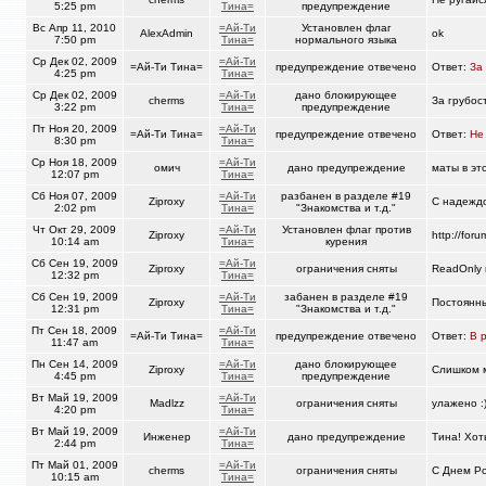
5:25 pm
Тина=
предупреждение
Вс Апр 11, 2010
=Ай-Ти
Установлен флаг
AlexAdmin
ok
7:50 pm
Тина=
нормального языка
Ср Дек 02, 2009
=Ай-Ти
=Ай-Ти Тина=
предупреждение отвечено
Ответ:
За
4:25 pm
Тина=
Ср Дек 02, 2009
=Ай-Ти
дано блокирующее
cherms
За грубос
3:22 pm
Тина=
предупреждение
Пт Ноя 20, 2009
=Ай-Ти
=Ай-Ти Тина=
предупреждение отвечено
Ответ:
Не
8:30 pm
Тина=
Ср Ноя 18, 2009
=Ай-Ти
омич
дано предупреждение
маты в эт
12:07 pm
Тина=
Сб Ноя 07, 2009
=Ай-Ти
разбанен в разделе #19
Ziproxy
С надеждо
2:02 pm
Тина=
"Знакомства и т.д."
Чт Окт 29, 2009
=Ай-Ти
Установлен флаг против
Ziproxy
http://fo
10:14 am
Тина=
курения
Сб Сен 19, 2009
=Ай-Ти
Ziproxy
ограничения сняты
ReadOnly 
12:32 pm
Тина=
Сб Сен 19, 2009
=Ай-Ти
забанен в разделе #19
Ziproxy
Постоянны
12:31 pm
Тина=
"Знакомства и т.д."
Пт Сен 18, 2009
=Ай-Ти
=Ай-Ти Тина=
предупреждение отвечено
Ответ:
В 
11:47 am
Тина=
Пн Сен 14, 2009
=Ай-Ти
дано блокирующее
Ziproxy
Слишком м
4:45 pm
Тина=
предупреждение
Вт Май 19, 2009
=Ай-Ти
Madlzz
ограничения сняты
улажено :
4:20 pm
Тина=
Вт Май 19, 2009
=Ай-Ти
Инженер
дано предупреждение
Тина! Хот
2:44 pm
Тина=
Пт Май 01, 2009
=Ай-Ти
cherms
ограничения сняты
С Днем Ро
10:15 am
Тина=