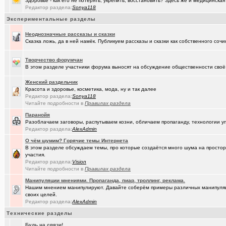
Здоровье - как его не потерять, укрепить, восстановить? Здесь же и медицинская
(Александ..)
Владимир Шандриков
Редактор раздела:
Sonya118
Экспериментальные разделы
(Alina Ki..)
7я.ТВ и Я.ru (Омские кабельные сети)
+19298
Неоднозначные рассказы и сказки
(Александ..)
Ищу Маяк 205
Сказка ложь, да в ней намёк. Публикуем рассказы и сказки как собственного сочи
(Kebbos)
Преобразователь ПРЭМ ваше мнение?
+1
Творчество форумчан
(Моеимяза..)
В этом разделе участники форума выносят на обсуждение общественности своё 
Доколе!?
+532
(BarVic19..)
Женский раздельчик
Автоматизация домашнего учета ЖКХ и многое другое ...
+95
Красота и здоровье, косметика, мода, ну и так далее
Редактор раздела:
Sonya118
(drob_vv_..)
двойное гражданство
+14
Читайте подробности в
Правилах раздела
(qwer5523)
Алтайский мед - в помощь здоровью!
+225
Паранойя
Разоблачаем заговоры, распутываем козни, обличаем пропаганду, технологии 
(spyfreem..)
Задолбали расклейщики рекламы
+3
Редактор раздела:
AlexAdmin
О чём шумим? Горячие темы Интернета
(JUMPER)
Как это понимать ?
+7
В этом разделе обсуждаем темы, про которые создаётся много шума на простора
участия.
(Люля)
А что вы сейчас готовите?
+16109
Редактор раздела:
Vision
Читайте подробности в
Правилах раздела
(drob_vv_..)
прописка она же регистрация
+1
Манипуляции мнениями. Пропаганда, пиар, троллинг, реклама.
Нашим мнением манипулируют. Давайте соберём примеры различных манипуляций
(karaganda)
Роскосмос возвращается
+39
своих целей.
Редактор раздела:
AlexAdmin
(Демон ЖКХ)
Нерадивые расклейщики рекламы
+108
Технические разделы
(gamefan)
ОК Восток-Запад - что это, кто это?!
+154
Будь на связи!