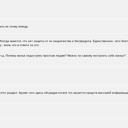
зать по этому поводу.
Иногда кажется, что нет защиты от их хищничества и беспредела. Единственное, чего боитс
- всем, кто в ответе за это.
а и т.д. Почему жилье недоступно простым людям? Можно ли самому построить себе жилье?
этот раздел. Кроме того здесь обсуждается всё что касается средств массовой информац
+125
112