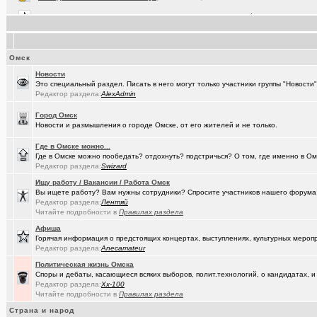
(dj_Master)
Что вы слушаете в данный момент (часть 2)?
+15190
(Baryga i..)
Коррекция зрения в Омске
+416
(Valera56..)
Услуги гравировки и лазерной резки.
+98
Омск
(AlexAdmin)
Технические работы на форуме
+299
Новости
Это специальный раздел. Писать в него могут только участники группы "Новост
(Павел Ur..)
Составить родословную по документам госархивов
+179
Редактор раздела:
AlexAdmin
(Raptorr)
Смысл жизни и наука
+369
Город Омск
Новости и размышления о городе Омске, от его жителей и не только.
(борец с ..)
Журналисты ngs55 берут новые высоты профессионализма.
Где в Омске можно...
(Kebbos)
Ваш топ исполнителей?
+1
Где в Омске можно пообедать? отдохнуть? подстричься? О том, где именно в Ом
Редактор раздела:
Swizard
(karaganda)
Сын думает куда пойти учиться
+14
Ищу работу / Вакансии / Работа Омск
(cherms)
Вы ищете работу? Вам нужны сотрудники? Спросите участников нашего форума! 
Респираторы и маски...Время пришло? Короновирус уже в Омске
Редактор раздела:
Лентяй
Читайте подробности в
(Aljexeй)
Правилах раздела
СИМ
+2
Афиша
(kakashtla)
НЕ рекомендую из посл, просмотренного мной
+1230
Горячая информация о предстоящих концертах, выступлениях, культурных мероп
Редактор раздела:
Anecamateur
(наручник..)
Рекомендую из посл, просмотренного мной
+6509
Политическая жизнь Омска
Споры и дебаты, касающиеся всяких выборов, полит.технологий, о кандидатах, и
(Phandorin)
Глубокий разряд тягового аккумулятора
Редактор раздела:
Xx-100
Читайте подробности в
Правилах раздела
(Justin)
_Автообъявления. Покупка / продажа авто.
+1286
Страна и народ