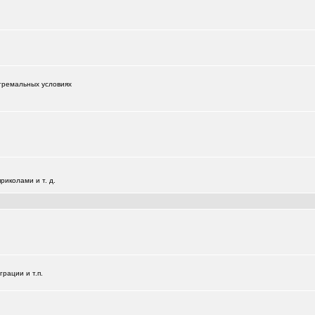
тремальных условиях
иколами и т. д.
+181
рации и т.п.