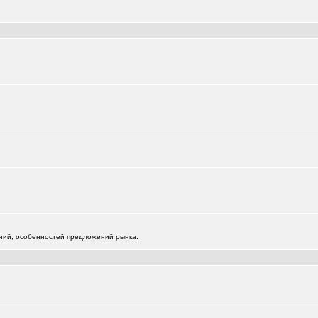
0651
)
)
жений, особенностей предложений рынка.