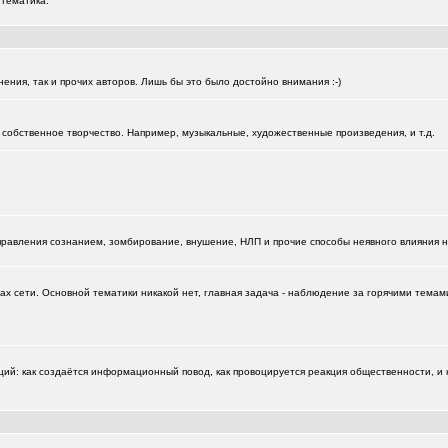
 тематика.
нения, так и прочих авторов. Лишь бы это было достойно внимания :-)
собственное творчество. Например, музыкальные, художественные произведения, и т.д.
управления сознанием, зомбирование, внушение, НЛП и прочие способы неявного влияния 
х сети. Основной тематики никакой нет, главная задача - наблюдение за горячими темами
: как создаётся информационный повод, как провоцируется реакция общественности, и к