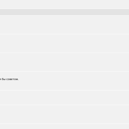
я бы советом.
.)
+6