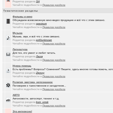
Редактор раздела:
SH
(tramov)
Дарю гениальную идею
+18
Читайте подробности в
Правилах раздела
(Ярославч..)
Ремонт окон ПВХ. К кому обратиться?
Тематические разделы
Фильмы и кино
(Kebbos)
Индивидуальный тепловой пункт (ИТП)
Обсуждаем всевозможную кино-видео продукцию и всё что с этим связано.
Редактор раздела:
spectrum
(Кенёша)
Ключ дверной цилиндрический сделать
Читайте подробности в
Правилах раздела
(xXBHB)
Пластмассовый мир победил.
+1556
Музыка
Музыка, звук, и всё что с этим связано.
(халвамес)
Редактор раздела:
pr43unknown
ищу риэдтора
Читайте подробности в
Правилах раздела
(falcon)
Консультация по конфигурации ПК
+3
Литература
Для тех, кто умеет и любит читать.
(халвамес)
Жилищный вопрос
Редактор раздела:
Люля
Читайте подробности в
Правилах раздела
(Google-M..)
Где ремонтируют Oculus Quest?
Нужна помощь
Есть проблемы? Вопросы? Сомнения? Пишите, здесь многие готовы помочь, хот
(Igorillo)
Почему в городе не отключают отопление?
+126
Редактор раздела:
Ziproxy
Читайте подробности в
Правилах раздела
(slavonik)
Какое выбрать отопление для частного дома?
+60
Религия, мистика, непознанное
(karaganda)
Поговорим о таинственном и загадочном...
механика интеллекта
+4
Читайте подробности в
Правилах раздела
(Heyнывaю.
Традиционный сбор памперсов для перинатального центра 2025
АВТО
Автоновости, автоспорт, тюнинг и т.д.
(FdOOcHЪ)
поворот на лето!
+136
Редактор раздела:
bsm_omsk
Читайте подробности в
Правилах раздела
(интересу..)
Самогоноварение. Кто как?
+1956
Это интересно!