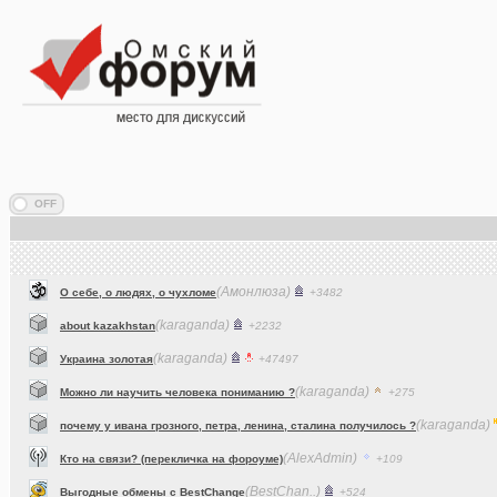
(Амонлюза)
О себе, о людях, о чухломе
+3482
(karaganda)
about kazakhstan
+2232
(karaganda)
Украина золотая
+47497
(karaganda)
Можно ли научить человека пониманию ?
+275
(karaganda)
почему у ивана грозного, петра, ленина, сталина получилось ?
(AlexAdmin)
Кто на связи? (перекличка на фороуме)
+109
(BestChan..)
Выгодные обмены с BestChange
+524