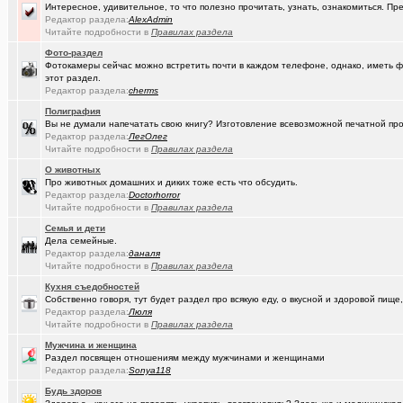
Интересное, удивительное, то что полезно прочитать, узнать, ознакомиться. Пр
(Paranoid)
Какие буквы на гос. номере сейчас идут???
+487
Редактор раздела:
AlexAdmin
Читайте подробности в
Правилах раздела
(Kesha_OG..)
АКПП матиз. Ремонтировать или менять?
+4
Фото-раздел
(Vector)
А ТЫ слепил снеговика?!!! :)))
+250
Фотокамеры сейчас можно встретить почти в каждом телефоне, однако, иметь ф
этот раздел.
(Vector)
Редактор раздела:
cherms
Доброй ночи :)
+5218
Полиграфия
(Vector)
С наступающим 2026 годом!
Вы не думали напечатать свою книгу? Изготовление всевозможной печатной прод
Редактор раздела:
ЛегОлег
(anti a-d..)
Где можно отремонтировать вязаную варежку?
+3
Читайте подробности в
Правилах раздела
О животных
(SD17)
Молодые таланты классической гитары - Майя Казарина
+4
Про животных домашних и диких тоже есть что обсудить.
Редактор раздела:
Doctorhorror
(Kebbos)
Музыкальные вкус - поговорим?
Читайте подробности в
Правилах раздела
(t2)
Теле2 в Омске
+8155
Семья и дети
Дела семейные.
(JUMPER)
Редактор раздела:
Залезть в древний нетбук
даналя
+186
Читайте подробности в
Правилах раздела
(Ядаивсе)
Ремонт квартир омск отзывы. любые строительные работы
Кухня съедобностей
Собственно говоря, тут будет раздел про всякую еду, о вкусной и здоровой пище,
(Гормон р..)
Автофлудилка
+21803
Редактор раздела:
Люля
Читайте подробности в
Правилах раздела
(Shell666)
коворкинг проекты
Мужчина и женщина
Раздел посвящен отношениям между мужчинами и женщинами
(seter91)
Betatransfer.net - прием платежей для HIGH RISK проектов
+51
Редактор раздела:
Sonya118
(Люля)
Челлендж "Какой кофе ты сейчас пьёшь?"
+2722
Будь здоров