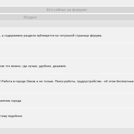
Кто сейчас на форуме:
Раздел
и", а содержимое раздела публикуется на титульной странице форума.
+874
ске что можно, где лучше, удобнее, дешевле.
Работа в городе Омске и не только. Поиск работы, трудоустройство - об этом бесплатны
+18729
риятиях города
 тому подобное.