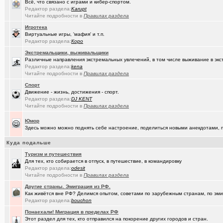
Всё, что связано с играми и кибер-спортом.
(MSeni)
Предложения турфирм и подбор туров
+20015
Редактор раздела:
Karupt
Читайте подробности в
Правилах раздела
(Sinmaster)
Случайные фото с мобильника
+6031
Игротека
(Домкрат ..)
Санкции: что нравится и что не нравится
+5767
Виртуальные игры, 'мафия' и т.п.
Редактор раздела:
Коро
(Молодец.)
Энциклопедия Омской области онлайн.
+175
Экстремальщики, выживальщики
Различные направления экстремальных увлечений, в том числе выживание в экс
(wvladimi..)
Диалог с ИИ о романе «Мастер и Маргарита».
Редактор раздела:
kena
Читайте подробности в
Правилах раздела
(Snarkens..)
А вы уже переобулись?
+5163
Спорт
Движение - жизнь, достижения - спорт.
(karaganda)
неприятие к русским у меня
+5
Редактор раздела:
DJ KENT
Читайте подробности в
Правилах раздела
(tramov)
Покупка ботинок по моральным соображениям
+8
Юмор
(wvladimi..)
100% женщин!.
+3
Здесь можно можно поднять себе настроение, поделиться новыми анекдотами, пр
(Kebbos)
Специалист по эрбиевым лазерам
+8
Куда подальше
(Злыдня)
Реально полезные гаджеты для кухни
+8850
Туризм и путешествия
Для тех, кто собирается в отпуск, в путешествие, в командировку
(Кристи55)
Редактор раздела:
Ремонт квартир/ванных комнат! Высококачественная отделка.
odesit
Читайте подробности в
Правилах раздела
(Zheka)
И это все то, на что способен omsk.com???
+13
Другие страны. Эмиграция из РФ.
Как живётся вне РФ? Делимся опытом, советами по зарубежным странам, по эмиг
(wvladimi..)
Кон Русов
+60
Редактор раздела:
bouchon
Понаехали! Миграция в пределах РФ
(wvladimi..)
Живопись Воронина В.Н.
Этот раздел для тех, кто отправился на покорение других городов и стран.