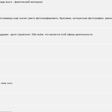
ежде всего - фактический материал.
отокамеру ещё значит уметь фотографировать. Красивые, интересные фотографии, умение
укции - дело серьёзное. Обо всём, что касается этой сферы деятельности.
+532
 типа того.