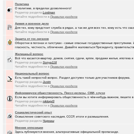
(karaganda)
группа кино
+27
Политика
О политике, в пределах дозволенного!
(Амонлюза)
Музыкальный блог и 18+
+274
Редактор раздела:
Lоrdmаn
Читайте подробности в
Правилах раздела
(Phandorin)
Социальная инженерия
Армия и военное дело
(tramov)
Для тех, кому предстоит служба в рядах, а так же для всех тех, кому есть что ска
Перешеек у ручья
+201
Читайте подробности в
Правилах раздела
(um5939)
СШ-5
+4
Защита от гос.органов
Оборотни в погонах и галстуках - самые опасные государственные преступники. 
(RomanSim..)
Здоровье - это решение личных проблем
+6
гласность, честность, обличение. Давайте жаловаться Президенту, правительству 
Жилищный вопрос
(tolik)
Сериалы - лучшие по вашему мнению?
+1984
Всё что касается квартир, домов, снятия, сдачи, купли, продажи жилья, ипотек
Редактор раздела:
Sonya118
(Молодец.)
Осведомлённый источник сообщает...
+221
Читайте подробности в
Правилах раздела
(Pihlak)
Уходят лучшие
+572
Национальный вопрос
Есть такой непростой вопрос. Раздел доступен только для участников форума.
(Люля)
Редактор раздела:
Кто что ест или пьёт прямо сейчас?
Justin
+24427
Читайте подробности в
Правилах раздела
(Silverto..)
А помните в Омске...
+2741
Информируем общественность. Пресс-релизы, СМИ, слухи
Если вы хотите информировать общественность о чём-нибудь важном, пишите в 
(рeдкий)
В ближайший месяц возможно произойдет то что затронет каждог
Редактор раздела:
nikitajxl3
Читайте подробности в
Правилах раздела
(Openair)
Ищу работу инженера конструктора/радиотехника (удаленно))
+
Социалистический опыт
Осмысление советского наследия, СССР, итоги и размышления.
(linuxmas..)
Омские фотографы
+200
Редактор раздела:
Чиркаш
(Павел Ur..)
Я люблю Омский драматический театр!
+169
Мнение оппозиции
Здесь публикуются мнения, альтернативные официальной пропаганде.