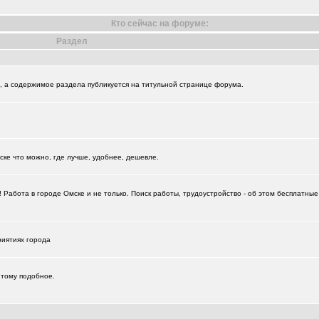
Кто сейчас на форуме:
Раздел
и", а содержимое раздела публикуется на титульной странице форума.
+874
ске что можно, где лучше, удобнее, дешевле.
+18729
Работа в городе Омске и не только. Поиск работы, трудоустройство - об этом бесплатны
риятиях города
 тому подобное.