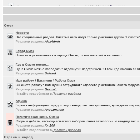
(Baryga i..)
Коррекция зрения в Омске
+416
(Valera56..)
Услуги гравировки и лазерной резки.
+98
(AlexAdmin)
Омск
Технические работы на форуме
+299
Новости
(Павел Ur..)
Составить родословную по документам госархивов
+179
Это специальный раздел. Писать в него могут только участники группы "Новост
Редактор раздела:
AlexAdmin
(Raptorr)
Смысл жизни и наука
+369
Город Омск
(борец с ..)
Журналисты ngs55 берут новые высоты профессионализма.
Новости и размышления о городе Омске, от его жителей и не только.
(Kebbos)
Ваш топ исполнителей?
+1
Где в Омске можно...
Где в Омске можно пообедать? отдохнуть? подстричься? О том, где именно в Ом
(karaganda)
Сын думает куда пойти учиться
+14
Редактор раздела:
Swizard
Ищу работу / Вакансии / Работа Омск
(cherms)
Респираторы и маски...Время пришло? Короновирус уже в Омске
Вы ищете работу? Вам нужны сотрудники? Спросите участников нашего форума! 
Редактор раздела:
Лентяй
(Aljexeй)
СИМ
+2
Читайте подробности в
Правилах раздела
(kakashtla)
НЕ рекомендую из посл, просмотренного мной
+1230
Афиша
Горячая информация о предстоящих концертах, выступлениях, культурных мероп
(наручник..)
Редактор раздела:
Anecamateur
Рекомендую из посл, просмотренного мной
+6509
Политическая жизнь Омска
(Phandorin)
Глубокий разряд тягового аккумулятора
Споры и дебаты, касающиеся всяких выборов, полит.технологий, о кандидатах, и
Редактор раздела:
Xx-100
(Justin)
_Автообъявления. Покупка / продажа авто.
+1286
Читайте подробности в
Правилах раздела
Страна и народ
(karaganda)
группа кино
+27