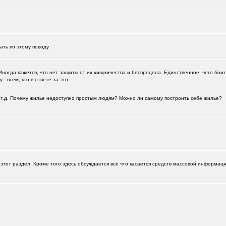
зать по этому поводу.
Иногда кажется, что нет защиты от их хищничества и беспредела. Единственное, чего боитс
- всем, кто в ответе за это.
а и т.д. Почему жилье недоступно простым людям? Можно ли самому построить себе жилье?
+125
этот раздел. Кроме того здесь обсуждается всё что касается средств массовой информац
112
0651