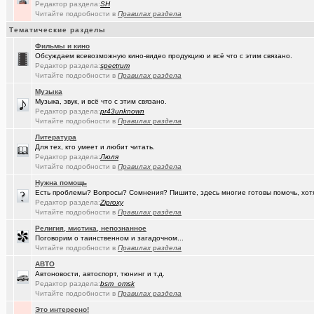
Редактор раздела:
SH
Читайте подробности в
Правилах раздела
(Ярославч..)
Ремонт окон ПВХ. К кому обратиться?
Тематические разделы
(Kebbos)
Индивидуальный тепловой пункт (ИТП)
Фильмы и кино
Обсуждаем всевозможную кино-видео продукцию и всё что с этим связано.
(Кенёша)
Ключ дверной цилиндрический сделать
Редактор раздела:
spectrum
Читайте подробности в
Правилах раздела
(xXBHB)
Пластмассовый мир победил.
+1556
Музыка
Музыка, звук, и всё что с этим связано.
(халвамес)
ищу риэдтора
Редактор раздела:
pr43unknown
Читайте подробности в
Правилах раздела
(falcon)
Консультация по конфигурации ПК
+3
Литература
(халвамес)
Для тех, кто умеет и любит читать.
Жилищный вопрос
Редактор раздела:
Люля
Читайте подробности в
Правилах раздела
(Google-M..)
Где ремонтируют Oculus Quest?
Нужна помощь
(Igorillo)
Почему в городе не отключают отопление?
+126
Есть проблемы? Вопросы? Сомнения? Пишите, здесь многие готовы помочь, хот
Редактор раздела:
Ziproxy
(slavonik)
Какое выбрать отопление для частного дома?
+60
Читайте подробности в
Правилах раздела
Религия, мистика, непознанное
(karaganda)
механика интеллекта
+4
Поговорим о таинственном и загадочном...
Читайте подробности в
Правилах раздела
(Heyнывaю.
Традиционный сбор памперсов для перинатального центра 2025
АВТО
(FdOOcHЪ)
поворот на лето!
+136
Автоновости, автоспорт, тюнинг и т.д.
Редактор раздела:
bsm_omsk
(интересу..)
Читайте подробности в
Правилах раздела
Самогоноварение. Кто как?
+1956
Это интересно!