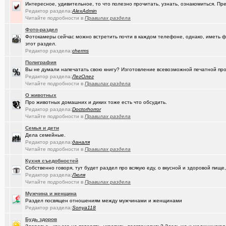
(Paranoid)
Какие буквы на гос. номере сейчас идут???
+487
Интересное, удивительное, то что полезно прочитать, узнать, ознакомиться. Пр
Редактор раздела:
AlexAdmin
(Kesha_OG..)
АКПП матиз. Ремонтировать или менять?
+4
Читайте подробности в
Правилах раздела
Фото-раздел
(Vector)
А ТЫ слепил снеговика?!!! :)))
+250
Фотокамеры сейчас можно встретить почти в каждом телефоне, однако, иметь ф
этот раздел.
(Vector)
Доброй ночи :)
+5218
Редактор раздела:
cherms
(Vector)
С наступающим 2026 годом!
Полиграфия
Вы не думали напечатать свою книгу? Изготовление всевозможной печатной прод
(anti a-d..)
Редактор раздела:
Где можно отремонтировать вязаную варежку?
ЛегОлег
+3
Читайте подробности в
Правилах раздела
(SD17)
Молодые таланты классической гитары - Майя Казарина
+4
О животных
Про животных домашних и диких тоже есть что обсудить.
(Kebbos)
Музыкальные вкус - поговорим?
Редактор раздела:
Doctorhorror
Читайте подробности в
Правилах раздела
(t2)
Теле2 в Омске
+8155
Семья и дети
Дела семейные.
(JUMPER)
Залезть в древний нетбук
+186
Редактор раздела:
даналя
Читайте подробности в
Правилах раздела
(Ядаивсе)
Ремонт квартир омск отзывы. любые строительные работы
Кухня съедобностей
(Гормон р..)
Автофлудилка
+21803
Собственно говоря, тут будет раздел про всякую еду, о вкусной и здоровой пище,
Редактор раздела:
Люля
(Shell666)
Читайте подробности в
Правилах раздела
коворкинг проекты
Мужчина и женщина
(seter91)
Betatransfer.net - прием платежей для HIGH RISK проектов
+51
Раздел посвящен отношениям между мужчинами и женщинами
Редактор раздела:
Sonya118
(Люля)
Челлендж "Какой кофе ты сейчас пьёшь?"
+2722
Будь здоров