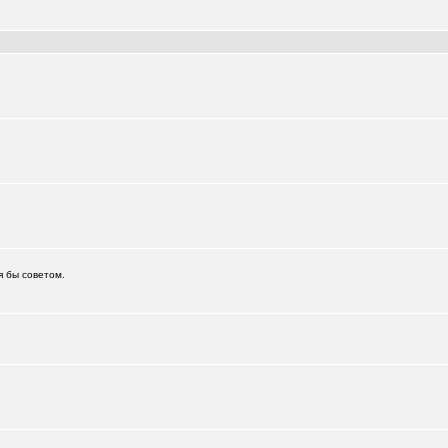
я бы советом.
.)
+6