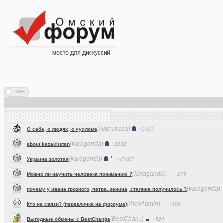
(Амонлюза)
О себе, о людях, о чухломе
+3483
(karaganda)
about kazakhstan
+2232
(karaganda)
Украина золотая
+47497
(karaganda)
Можно ли научить человека пониманию ?
+275
(karaganda)
почему у ивана грозного, петра, ленина, сталина получилось ?
(AlexAdmin)
Кто на связи? (перекличка на фороуме)
+109
(BestChan..)
Выгодные обмены с BestChange
+524
(dj_Master)
Что вы слушаете в данный момент (часть 2)?
+15190