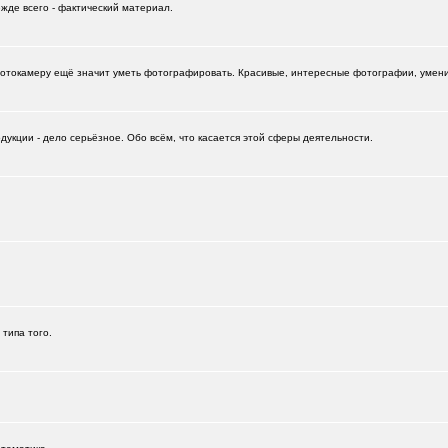
ежде всего - фактический материал.
отокамеру ещё значит уметь фотографировать. Красивые, интересные фотографии, умение
укции - дело серьёзное. Обо всём, что касается этой сферы деятельности.
+532
 типа того.