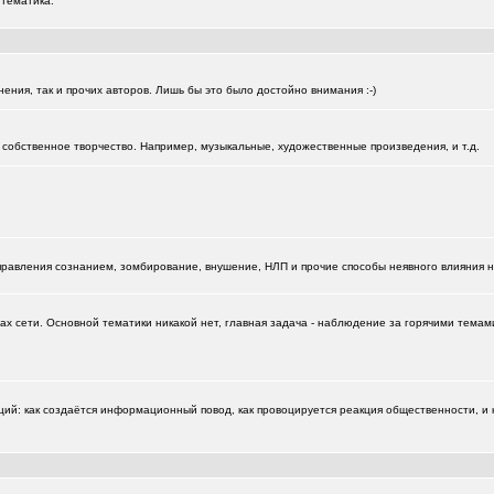
 тематика.
нения, так и прочих авторов. Лишь бы это было достойно внимания :-)
собственное творчество. Например, музыкальные, художественные произведения, и т.д.
управления сознанием, зомбирование, внушение, НЛП и прочие способы неявного влияния 
х сети. Основной тематики никакой нет, главная задача - наблюдение за горячими темами
: как создаётся информационный повод, как провоцируется реакция общественности, и к