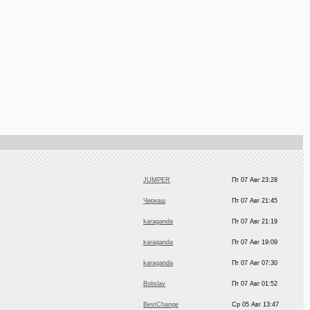
JUMPER
Пт 07 Авг 23:28
Чиркаш
Пт 07 Авг 21:45
karaganda
Пт 07 Авг 21:19
karaganda
Пт 07 Авг 19:09
karaganda
Пт 07 Авг 07:30
Bolislav
Пт 07 Авг 01:52
BestChange
Ср 05 Авг 13:47
DEMON
Ср 05 Авг 05:55