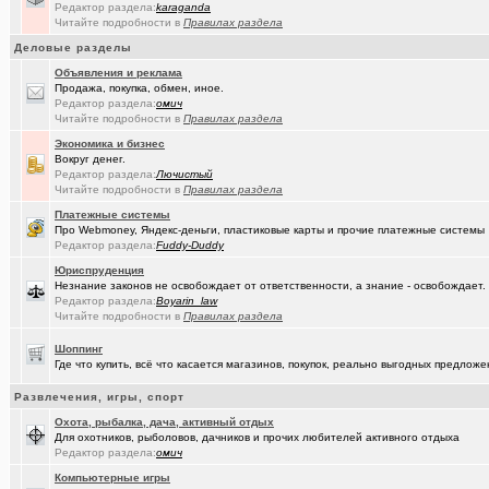
Редактор раздела:
karaganda
Читайте подробности в
Правилах раздела
(JUMPER)
Импланты,импланты...
+18
Деловые разделы
(Амонлюза)
Дубль
+273
Объявления и реклама
Продажа, покупка, обмен, иное.
(Рябина)
С Днём Победы!
+141
Редактор раздела:
омич
Читайте подробности в
Правилах раздела
(ctrafict)
Кровельные и фасадные работы в Омске и области
+443
Экономика и бизнес
(Коро)
Вокруг денег.
Интересное просто так
+2173
Редактор раздела:
Лючистый
Читайте подробности в
Правилах раздела
(омич)
GPON (FTTx) от омского филиала «Ростелеком-Сибирь»
+7287
Платежные системы
(ParIS)
Что вы сейчас читаете?
+4923
Про Webmoney, Яндекс-деньги, пластиковые карты и прочие платежные системы
Редактор раздела:
Fuddy-Duddy
(Kebbos
Девушка на заметку: насколько эффективны аппараты фотоэпиляц
Юриспруденция
Незнание законов не освобождает от ответственности, а знание - освобождает.
(Kebbos
Девушка на заметку: насколько эффективны аппараты фотоэпиляц
Редактор раздела:
Boyarin_law
Читайте подробности в
Правилах раздела
(Pihlak)
И опять движуха вокруг Капитолия.
+1055
Шоппинг
(Kebbos)
Кто ставил тепловычислитель ВКТ-9?
Где что купить, всё что касается магазинов, покупок, реально выгодных предло
(Kebbos)
Кто ставил тепловычислитель ВКТ-9?
Развлечения, игры, спорт
(Kebbos)
Тепловычислители ВКТ-9 от "Теплоком-Сервис Москва"
Охота, рыбалка, дача, активный отдых
Для охотников, рыболовов, дачников и прочих любителей активного отдыха
(Passiona..)
Редактор раздела:
омич
Конституция социалистической России (проект)
+8
Компьютерные игры
(MSeni)
Предложения турфирм и подбор туров
+20015