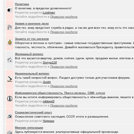
Политика
(Амонлюза)
Музыкальный блог и 18+
+274
О политике, в пределах дозволенного!
Редактор раздела:
Lоrdmаn
(Phandorin)
Социальная инженерия
Читайте подробности в
Правилах раздела
Армия и военное дело
(tramov)
Перешеек у ручья
+201
Для тех, кому предстоит служба в рядах, а так же для всех тех, кому есть что ска
Читайте подробности в
Правилах раздела
(um5939)
СШ-5
+4
Защита от гос.органов
(RomanSim..)
Оборотни в погонах и галстуках - самые опасные государственные преступники. 
Здоровье - это решение личных проблем
+6
гласность, честность, обличение. Давайте жаловаться Президенту, правительству 
(tolik)
Сериалы - лучшие по вашему мнению?
+1984
Жилищный вопрос
Всё что касается квартир, домов, снятия, сдачи, купли, продажи жилья, ипотек
(Молодец.)
Осведомлённый источник сообщает...
+221
Редактор раздела:
Sonya118
Читайте подробности в
Правилах раздела
(Pihlak)
Уходят лучшие
+572
Национальный вопрос
Есть такой непростой вопрос. Раздел доступен только для участников форума.
(Люля)
Кто что ест или пьёт прямо сейчас?
+24427
Редактор раздела:
Justin
Читайте подробности в
Правилах раздела
(Silverto..)
А помните в Омске...
+2741
Информируем общественность. Пресс-релизы, СМИ, слухи
(рeдкий)
В ближайший месяц возможно произойдет то что затронет каждог
Если вы хотите информировать общественность о чём-нибудь важном, пишите в 
Редактор раздела:
nikitajxl3
(Openair)
Читайте подробности в
Правилах раздела
Ищу работу инженера конструктора/радиотехника (удаленно))
+
Социалистический опыт
(linuxmas..)
Омские фотографы
+200
Осмысление советского наследия, СССР, итоги и размышления.
Редактор раздела:
Чиркаш
(Павел Ur..)
Я люблю Омский драматический театр!
+169
Мнение оппозиции
Здесь публикуются мнения, альтернативные официальной пропаганде.
(омич)
Всё о транспорте: автобусы, троллейбусы, трамваи, маршрутки
+1