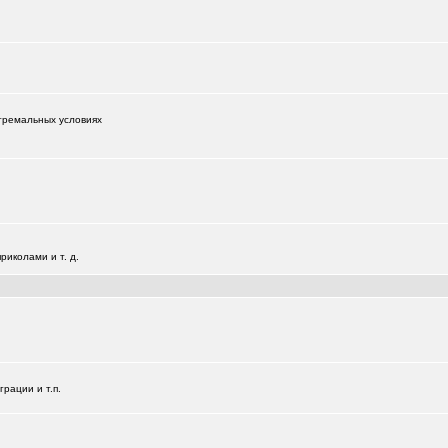
тремальных условиях
иколами и т. д.
+181
рации и т.п.