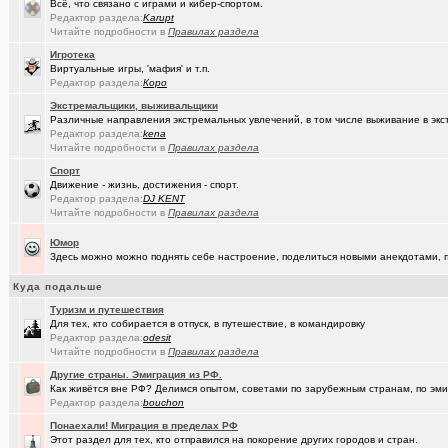
Всё, что связано с играми и кибер-спортом.
Редактор раздела:
Karupt
(Sinmaster)
Случайные фото с мобильника
+6031
Читайте подробности в
Правилах раздела
Игротека
(Домкрат ..)
Санкции: что нравится и что не нравится
+5767
Виртуальные игры, 'мафия' и т.п.
Редактор раздела:
Коро
(Молодец.)
Энциклопедия Омской области онлайн.
+175
Экстремальщики, выживальщики
(wvladimi..)
Диалог с ИИ о романе «Мастер и Маргарита».
Различные направления экстремальных увлечений, в том числе выживание в экс
Редактор раздела:
kena
(Snarkens..)
Читайте подробности в
А вы уже переобулись?
Правилах раздела
+5163
Спорт
(karaganda)
неприятие к русским у меня
+5
Движение - жизнь, достижения - спорт.
Редактор раздела:
DJ KENT
(tramov)
Покупка ботинок по моральным соображениям
+8
Читайте подробности в
Правилах раздела
(wvladimi..)
100% женщин!.
+3
Юмор
Здесь можно можно поднять себе настроение, поделиться новыми анекдотами, пр
(Kebbos)
Специалист по эрбиевым лазерам
+8
Куда подальше
(Злыдня)
Реально полезные гаджеты для кухни
+8850
Туризм и путешествия
Для тех, кто собирается в отпуск, в путешествие, в командировку
(Кристи55)
Ремонт квартир/ванных комнат! Высококачественная отделка.
Редактор раздела:
odesit
Читайте подробности в
Правилах раздела
(Zheka)
И это все то, на что способен omsk.com???
+13
Другие страны. Эмиграция из РФ.
(wvladimi..)
Кон Русов
+60
Как живётся вне РФ? Делимся опытом, советами по зарубежным странам, по эмиг
Редактор раздела:
bouchon
(wvladimi..)
Живопись Воронина В.Н.
Понаехали! Миграция в пределах РФ
Этот раздел для тех, кто отправился на покорение других городов и стран.
(tramov)
Дарю гениальную идею
+18