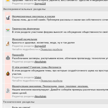
Здоровье - как его не потерять, укрепить, восстановить? Здесь же и медицинская
(Александ..)
Владимир Шандриков
Редактор раздела:
Sonya118
(Alina Ki..)
7я.ТВ и Я.ru (Омские кабельные сети)
+19298
Экспериментальные разделы
(Александ..)
Ищу Маяк 205
Неоднозначные рассказы и сказки
Сказка ложь, да в ней намёк. Публикуем рассказы и сказки как собственного сочи
(Kebbos)
Преобразователь ПРЭМ ваше мнение?
+1
Творчество форумчан
(Моеимяза..)
Доколе!?
+532
В этом разделе участники форума выносят на обсуждение общественности своё 
(BarVic19..)
Автоматизация домашнего учета ЖКХ и многое другое ...
+95
Женский раздельчик
Красота и здоровье, косметика, мода, ну и так далее
(drob_vv_..)
двойное гражданство
+14
Редактор раздела:
Sonya118
Читайте подробности в
Правилах раздела
(qwer5523)
Алтайский мед - в помощь здоровью!
+225
Паранойя
Разоблачаем заговоры, распутываем козни, обличаем пропаганду, технологии 
(spyfreem..)
Задолбали расклейщики рекламы
+3
Редактор раздела:
AlexAdmin
(JUMPER)
Как это понимать ?
+7
О чём шумим? Горячие темы Интернета
В этом разделе обсуждаем темы, про которые создаётся много шума на простора
(Люля)
А что вы сейчас готовите?
+16109
участия.
Редактор раздела:
Vision
(drob_vv_..)
прописка она же регистрация
+1
Читайте подробности в
Правилах раздела
Манипуляции мнениями. Пропаганда, пиар, троллинг, реклама.
(karaganda)
Роскосмос возвращается
+39
Нашим мнением манипулируют. Давайте соберём примеры различных манипуляций
своих целей.
(Демон ЖКХ)
Нерадивые расклейщики рекламы
+108
Редактор раздела:
AlexAdmin
(gamefan)
Технические разделы
ОК Восток-Запад - что это, кто это?!
+154
Будь на связи!