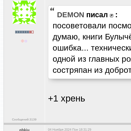
DEMON
писал
:
посоветовали посмот
думаю, книги Булычё
ошибка... техничес
одной из главных р
состряпан из доброт
+1 хрень
Сообщений:3139
gbkiu
04 Ноября 2024 Пон 18:31:29