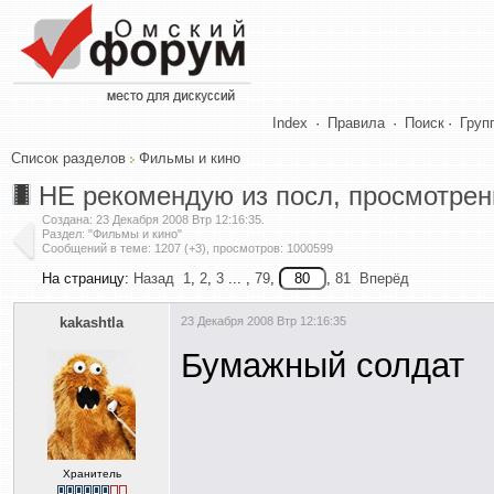
Index
·
Правила
·
Поиск
·
Груп
Список разделов
Фильмы и кино
НЕ рекомендую из посл, просмотрен
Создана:
23 Декабря 2008 Втр 12:16:35
.
Раздел: "Фильмы и кино"
Сообщений в теме: 1207 (+3), просмотров: 1000599
На страницу:
Назад
1
,
2
,
3
... ,
79
,
,
81
Вперёд
kakashtla
23 Декабря 2008 Втр 12:16:35
Бумажный солдат
Хранитель