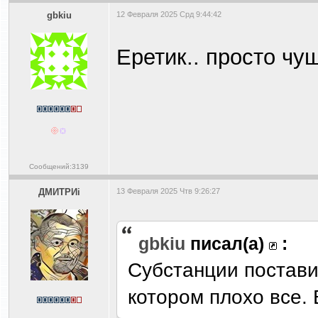
gbkiu
12 Февраля 2025 Срд 9:44:42
Еретик.. просто чу
Сообщений:3139
ДМИТРИi
13 Февраля 2025 Чтв 9:26:27
gbkiu
писал(а)
:
Субстанции постави
котором плохо все.