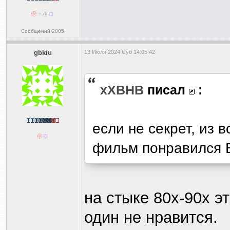
Сообщений:2005
gbkiu
13 Июля 2024 Суб 14:05:42
xXBHB
писал
:
если не секрет, из 
фильм понравился 
на стыке 80х-90х э
один не нравится.