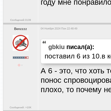
году мне понравило
Сообщений:3139
Benzzzz
04 Ноября 2024 Пон 22:48:49
gbkiu
писал(а):
поставил 6 из 10.в 
А 6 - это, что хоть
понос спровоциров
плохо, то почему н
Сообщений: >10K