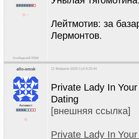
Унылая тягомотина
Лейтмотив: за база
Лермонтов.
Сообщений:5584
allo-omsk
21 Февраля 2026 Суб 8:25:44
Private Lady In Your
Dating
Активист
[внешняя ссылка]
Private Lady In You