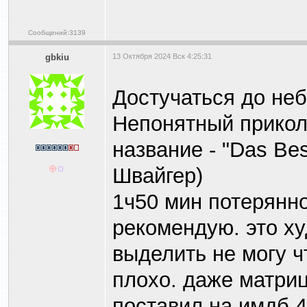
Сообщений:3139
gbkiu
13 Октября 2024 Вск 4:25:31
Достучаться до неб
Непонятный прикол
название - "Das Be
Швайгер)
1ч50 мин потерянно
рекомендую. это ху
выделить не могу ч
плохо. даже матриц
поставил на имдб 4