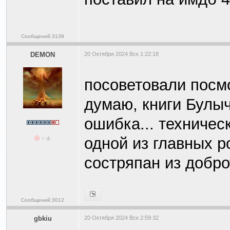
Сообщений:3139
DEMON
20 Октября 2024 Вск 1:22:18
посоветовали посмо
думаю, книги Булыч
ошибка... техничес
одной из главных р
состряпан из доброт
Сообщений:3012
gbkiu
20 Октября 2024 Вск 2:59:32