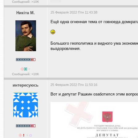
Сообщений: >10K
Никiта М.
25 Февраля 2022 Птн 11:43:38
Ещё одна огненная тема от говноеда домкрат
Большого геополитика и видного ума экономи
выздоровления.
Сообщений: >10K
интересуюсь
25 Февраля 2022 Птн 11:53:16
Вот и депутат Рашкин озаботился этим вопро