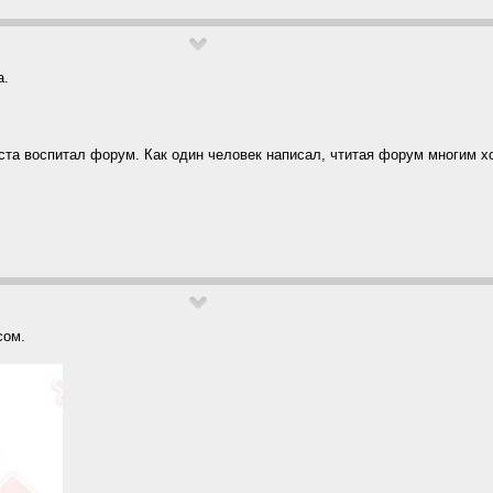
а.
ста воспитал форум. Как один человек написал, чтитая форум многим х
сом.