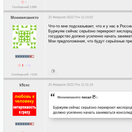
Сообщений:1388
Моеимязанято
25 Февраля 2022 Птн 11:14:02
Что-то мне подсказывает, что и у нас в Росс
Буржуям сейчас серьёзно перекроют кислород 
государство должно усиленно начать занима
Мои предположения, что будут серьёзные пре
Сообщений: >10K
k9zxc
25 Февраля 2022 Птн 11:31:18
Моеимязанято
писал
:
Буржуям сейчас серьёзно перекроют кислород 
должно усиленно начать заниматься консоли