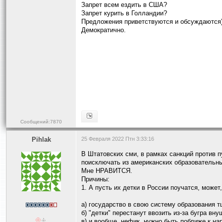
Запрет всем ездить в США?
Запрет курить в Голландии?
Предложения приветствуются и обсуждаются
Демократично.
Сообщений:7870
Pihlak
25 Февраля 2022 Птн 3:33:16
В Штатовских сми, в рамках санкций против 
поисключать из американских образовательны
Мне НРАВИТСЯ.
Причины:
1. А пусть их детки в России поучатся, может,
а) государство в свою систему образования 
б) "детки" перестанут ввозить из-за бугра в
в) и вообще, нефик, нужно быть поближе к на