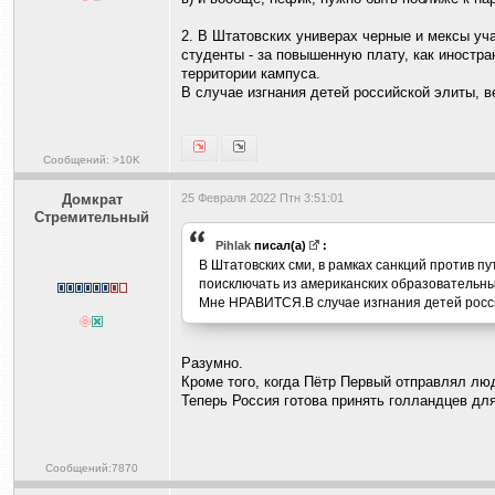
2. В Штатовских универах черные и мексы уча
студенты - за повышенную плату, как иностра
территории кампуса.
В случае изгнания детей российской элиты, 
Сообщений: >10K
Домкрат
25 Февраля 2022 Птн 3:51:01
Стремительный
Pihlak
писал(а)
:
В Штатовских сми, в рамках санкций против п
поисключать из американских образовательны
Мне НРАВИТСЯ.В случае изгнания детей росси
Разумно.
Кроме того, когда Пётр Первый отправлял лю
Теперь Россия готова принять голландцев дл
Сообщений:7870