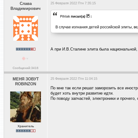
Слава
25 Февраля 2022 Птн 7:35:15
Владимирович
Pihlak
писал(а)
:
В случае изгнания детей российской элиты, в
А при И.В.Сталине элита была национальной, 
Сообщений:3416
МЕНЯ ЗОВУТ
25 Февраля 2022 Птн 11:04:15
ROBINZON
По мне так если решат заморозить все иностр
будет хоть внутри развитие идти.
По поводу запчастей, электроники и прочего, 
Хранитель