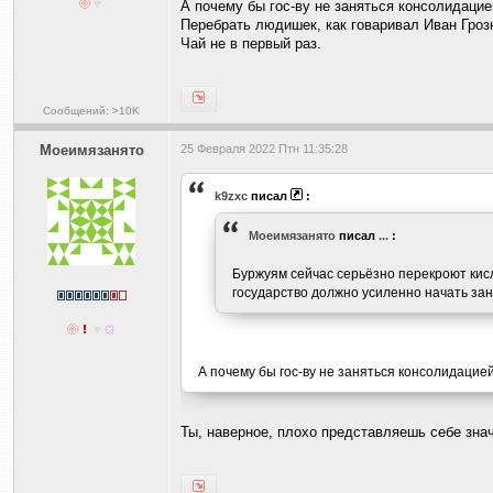
А почему бы гос-ву не заняться консолидацие
Перебрать людишек, как говаривал Иван Гроз
Чай не в первый раз.
Сообщений: >10K
Моеимязанято
25 Февраля 2022 Птн 11:35:28
k9zxc
писал
:
Моеимязанято
писал
...
:
Буржуям сейчас серьёзно перекроют кисл
государство должно усиленно начать з
А почему бы гос-ву не заняться консолидацие
Ты, наверное, плохо представляешь себе знач