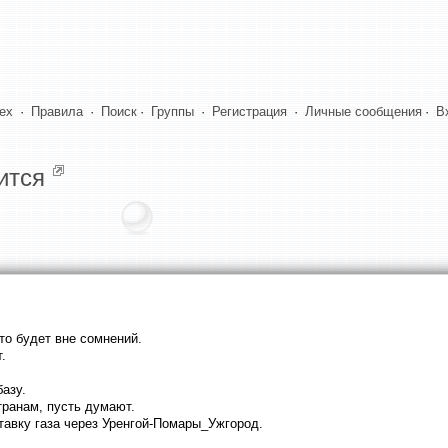
dex
·
Правила
·
Поиск
·
Группы
·
Регистрация
·
Личные сообщения
·
В
ится
то будет вне сомнений.
.
азу.
транам, пусть думают.
тавку газа через Уренгой-Помары_Ужгород.