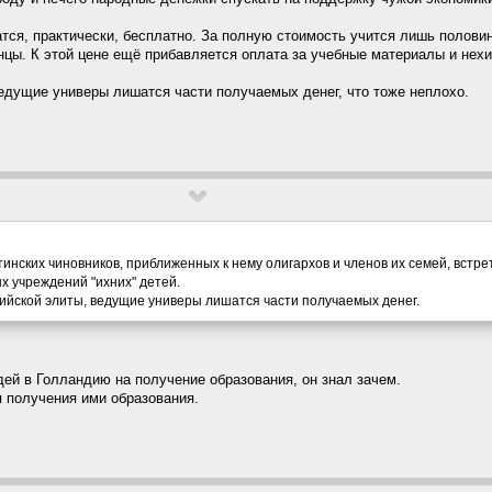
тся, практически, бесплатно. За полную стоимость учится лишь полови
нцы. К этой цене ещё прибавляется оплата за учебные материалы и нех
ведущие универы лишатся части получаемых денег, что тоже неплохо.
утинских чиновников, приближенных к нему олигархов и членов их семей, вст
х учреждений "ихних" детей.
йской элиты, ведущие универы лишатся части получаемых денег.
дей в Голландию на получение образования, он знал зачем.
я получения ими образования.