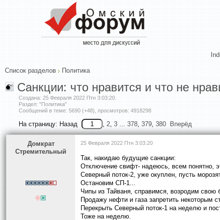
In
Список разделов
Политика
Санкции: что нравится и что не нрав
Создана:
25 Февраля 2022 Птн 3:03:20
.
Раздел: "Политика"
Сообщений в теме: 5690 (+48), просмотров: 4918298
На страницу:
Назад
,
2
,
3
...
378
,
379
,
380
Вперёд
Домкрат
25 Февраля 2022 Птн 3:03:20
Стремительный
Так, накидаю будущие санкции:
Отключение свифт- надеюсь, всем понятно, э
Северный поток-2, уже окуплен, пусть морозят
Остановим СП-1...
Чипы из Тайваня, справимся, возродим свою б
Продажу нефти и газа запретить некоторым с
Перекрыть Северный поток-1 на неделю и пос
Тоже на неделю.