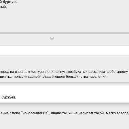
й буржуев.
ный.
ород на внешнем контуре и они начнуть возбухать и раскачивать обстановку 
аниматься консолидацией подавляющего большинства населения.
й буржуев.
ение слова "консолидация", иначе ты бы не написал такой, мягко говоря,