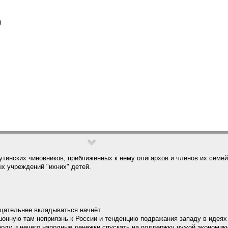
)
путинских чиновников, приближенных к нему олигархов и членов их семе
х учреждений "ихних" детей.
тщательнее вкладываться начнёт.
нушонную там неприязнь к России и тенденцию подражания западу в идеях
роду и нечего народные денежки спускать на поддержку чужой экономик